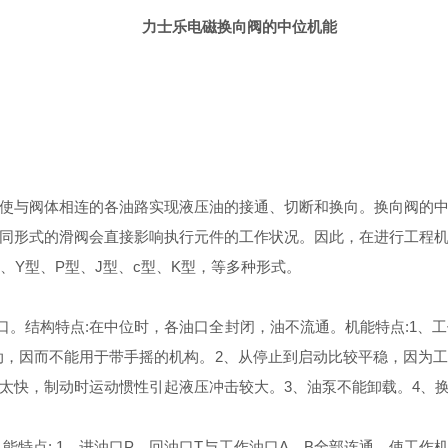
力士乐电磁换向阀的中位机能
使与阀体相连的各油路实现液压油的接通、切断和换向。换向阀的
同形式的滑阀会直接影响执行元件的工作状况。因此，在进行工程
、Y型、Р型、J型、c型、K型，等多种形式。
油口。结构特点:在中位时，各油口全封闭，油不流通。机能特点:1
动，因而不能用于带手摇的机构。2、从停止到启动比较平稳，因为
太快，制动时运动惯性引起液压冲击较大。3、油泵不能卸载。4、
能特点: 1、进油口P、回油口T与工作油口A、B全部连通，使工