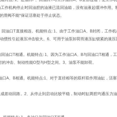
为工作机构停止时回油腔的油液已流回油箱，没有油液起缓冲作用。
的滑阀不能*保证活塞处于停止状态。
、回油口T直接相连。机能特点: 1、由于工作油口A、B封闭，工作
运动惯性引起液压冲击较大。6、可用于油泵卸荷而液压缸锁紧的液压
与回油口T相通。机能特点: 1、因为工作油口A、B与回油口T相通
时的冲击、制动性能О型与H型之间。3、油泵不能卸荷。
作油口A、B相通。机能特点:1、对于直径相等的双杆双作用油缸，
成差动回路。2、从停止到启动比较平稳，制动时缸两腔均通压力油