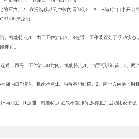
。机能特点: 1、各油口与回油口T连通，
定的压力。2、在滑阀移动到中位的瞬间使P、A、B与T油口半开启
О型和H型之间。
封闭。机能特点:1、由于工作油口A、B连通，工作装置处于浮动状
不能卸荷。
T连通，而另一工作油口B封闭。机能特点:1、油泵可以卸荷。2、两
B与回油口T相连。机能特点:1、油泵不能卸荷。2、两个方向换向时
口B与回油口T连通。机能特点:油泵不能卸荷;从停止到启动比较平