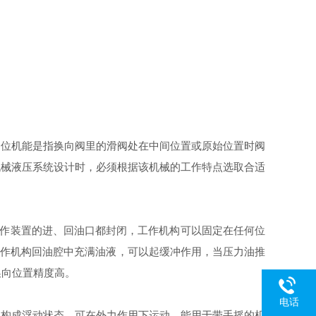
中位机能是指换向阀里的滑阀处在中间位置或原始位置时阀
机械液压系统设计时，必须根据该机械的工作特点选取合适
、工作装置的进、回油口都封闭，工作机构可以固定在任何位
工作机构回油腔中充满油液，可以起缓冲作用，当压力油推
换向位置精度高。
电话
作机构成浮动状态，可在外力作用下运动，能用于带手摇的机