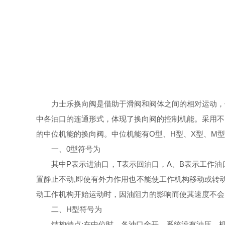
力士乐换向阀是借助于滑阀和阀体之间的相对运动，
中各油口的连通形式，体现了换向阀的控制机能。采用不
的中位机能的换向阀。中位机能有О型、H型、X型、M型
一、0型符号为
其中Р表示进油口，T表示回油口，A、B表示工作
置静止不动,即使有外力作用也不能使工作机构移动或转
动工作机构开始运动时，因油阻力的影响而使其速度不会
二、H型符号为
结构特点:在中位时，各油口全开，系统没有油压。机