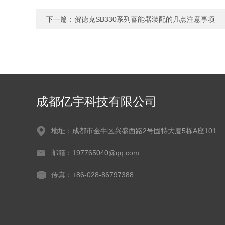
下一篇：
贺德克SB330系列蓄能器装配的几点注意事项
成都亿宇科技有限公司
地址：成都市金牛区兴盛西路2号固特大厦5栋A座101
邮箱：197765040@qq.com
传真：+86-028-86797388