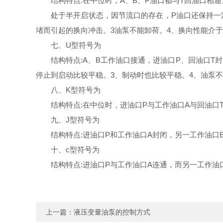
结构特点:在中位时，A、B、P油口都与T回油口相通
处于半开启状态，因节流口的存在，P油口还保持一
堵而引起的换向冲击。3油泵不能卸荷。4、换向性能介于
七、U型符号为
结构特点:A、B工作油口接通，进油口P、回油口T
停止到启动比较平稳。3、制动时也比较平稳。4、油泵
八、K型符号为
结构特点:在中位时，进油口P与工作油口A与回油口
九、J型符号为
结构特点:进油口Р和工作油口A封闭，另一工作油口
十、c型符号为
结构特点:进油口Р与工作油口A连通，而另一工作油
上一篇：
液压变量油泵的控制方式