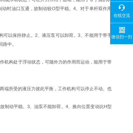
18080
制动时油口互通，故制动较О型平稳。4、对于单杆双作用
在线交流
机构可以保持静止。2、液压泵可以卸荷。3、不能用于带手
微信扫一扫
回路中。
，工作机构处于浮动状态，可随外力的作用而运动，能用于带
活塞两端所受的液压力彼此平衡，工作机构可以停止不动。也
故制动平稳。3、油泵不能卸荷。4、换向位置变动比H型