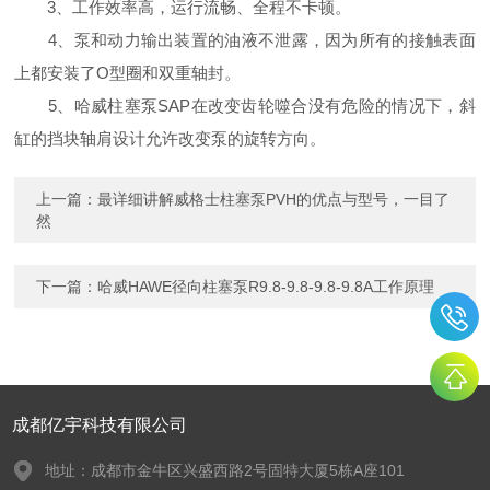
3、工作效率高，运行流畅、全程不卡顿。
4、泵和动力输出装置的油液不泄露，因为所有的接触表面
上都安装了O型圈和双重轴封。
5、哈威柱塞泵SAP在改变齿轮噬合没有危险的情况下，斜
缸的挡块轴肩设计允许改变泵的旋转方向。
上一篇：
最详细讲解威格士柱塞泵PVH的优点与型号，一目了
然
下一篇：
哈威HAWE径向柱塞泵R9.8-9.8-9.8-9.8A工作原理
成都亿宇科技有限公司
地址：成都市金牛区兴盛西路2号固特大厦5栋A座101