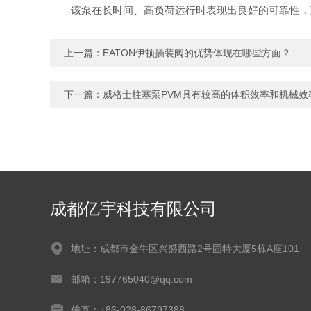
该泵在长时间、高负荷运行时表现出良好的可靠性，减
上一篇：
EATON伊顿插装阀的优势体现在哪些方面？
下一篇：
威格士柱塞泵PVM具有较高的体积效率和机械效
成都亿宇科技有限公司
地址：成都市金牛区兴盛西路2号固特大厦5栋A座101
邮箱：197765040@qq.com
传真：+86-028-86797388