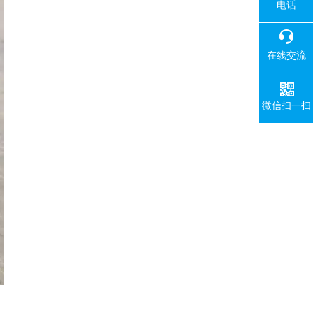
电话
18080
在线交流
微信扫一扫