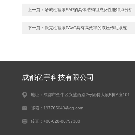
上一篇：
哈威柱塞泵SAP的具体结构组成及性能特点分析
下一篇：
派克柱塞泵PAVC具有高效率的液压传动系统
成都亿宇科技有限公司
地址：成都市金牛区兴盛西路2号固特大厦5栋A座101
邮箱：197765040@qq.com
传真：+86-028-86797388