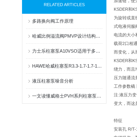
加速链，使
RELATED ARTICLES
KSDER
为旋转或直
多路换向阀工作原理
式电液伺服
电流的大小
哈威比例溢流阀PMVP设计结构简单，更容易维护和安装
载荷2口相
力士乐柱塞泵A10VSO适用于多种工作条件和环境
而变化，从
KSDER
HAWE哈威柱塞泵R3.3-1.7-1.7-1.7-1.7A工作原理
绕力，而且
压力随通流
液压柱塞泵噪音分析
工作参数橇卜
注:液压力
一文读懂威格士PVH系列柱塞泵结构组成，就是这么简单
变大，而这
特征
安装孔 R/T-