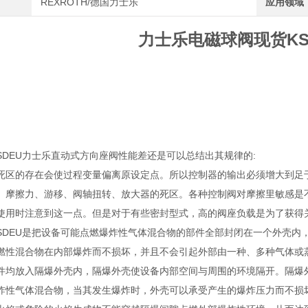
REXROTH/德国力士乐
应用领域
力士乐电磁球阀现货KSD
KSDEU力士乐直动式方向座阀性能差还是可以总结出其规律的:
死区的存在会使过程变量偏离原设定点。所以控制器的输出必须增大到足于
。摩擦力、游移、阀轴扭转、放大器的死区。各种控制阀对摩擦里敏感是
使用时注意到这一点。但是对于有些密封型式，高的阀座负载是为了获得
和KSDEU是把设备可能点燃爆炸性气体混合物的部件全部封闭在一个外壳
燃性混合物在内部爆炸而不损坏，并且不会引起外部由一种、多种气体或
件均放入隔爆外壳内，隔爆外壳使设备内部空间与周围的环境隔开。隔爆
炸性气体混合物，当其发生爆炸时，外壳可以承受产生的爆炸压力而不损