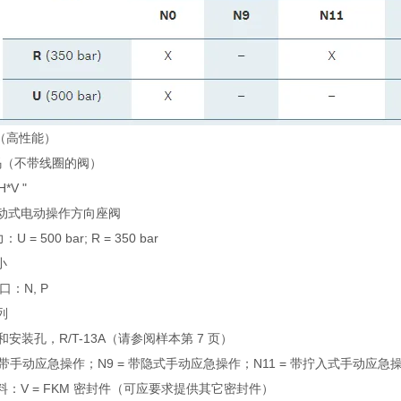
E（高性能）
码（不带线圈的阀）
H*V "
--直动式电动操作方向座阀
U = 500 bar; R = 350 bar
小
油口：N, P
列
能和安装孔，R/T-13A（请参阅样本第 7 页）
 = 不带手动应急操作；N9 = 带隐式手动应急操作；N11 = 带拧入式手动应急
封材料：V = FKM 密封件（可应要求提供其它密封件）