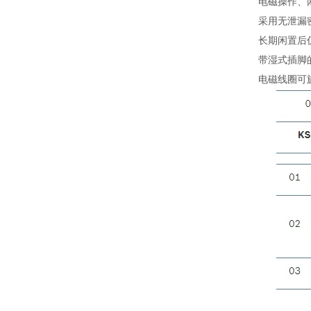
电磁操作、
采用无泄漏
长期闲置后
带湿式插脚
电磁线圈可