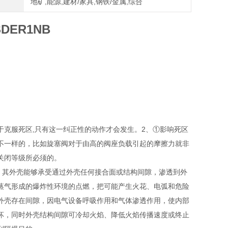
地矿,能源,建材/家具,钢铁/金属,综合
ER1NB
克服死区,只有这一纠正性的动作才会发生。2、①影响死区
不一样的，比如旋塞阀对于由高的阀座负载引起的摩擦力就非
关闭等级所必须的。
内，其外壳能够承受通过外壳任何接合面或结构间隙，渗透到外
蒸气形成的爆炸性环境的点燃，把可能产生火花、电弧和危险
外壳存在间隙，因电气设备呼吸作用和气体渗透作用，使内部
坏，同时外壳结构间隙可冷却火焰、降低火焰传播速度或终止