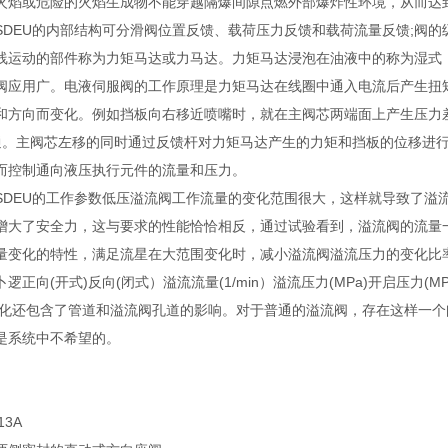
火焰或危险的火焰生成物不能穿越隔爆间隙点燃外部爆炸性环境，从而达
和KSDEU的内部结构可分滑阀位置反馈、载荷压力反馈和载荷流量反馈;
线运动的部件称为力矩马达或力马达。力矩马达浸泡在油液中的称为湿式
阀应用广。电液伺服阀的工作原理是力矩马达在线圈中通入电流后产生扭
和方向而变化。例如挡板向右移近喷嘴时，就在主阀芯两端面上产生压力差
通。主阀芯左移的同时通过反馈杆对力矩马达产生的力矩和挡板的位移进
而控制通向液压执行元件的流量和压力。
和KSDEU的工作参数低压溢流阀工作流量的变化范围很大，这样就导致了
增大了安全力，这与要求的性能恰恰相反，通过试验看到，溢流阀的流量
量变化的特性，满足流星在大范围变化时，减小溢流阀溢流压力的变化比率。
逻正向(开式)反向(闭式）溢流流量(1/min）溢流压力(MPa)开启压力(MP
变化还包含了管道和溢流阀孔道的影响。对于普通的溢流阀，存在这样一个
是系统中不希望的。
13A