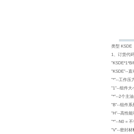
类型 KSD
1、订货代
"KSDE*1*B/
"KSDE"
"*"--工作压力：
"1"--组件大
"*"--2个主
"B"--组件系
"H"--高性
"*"--N0
"V"--密