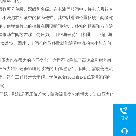
到隔爆目的。
阀的级数可分单级、双级和多级。在电液伺服阀中，将电信号转变
，不浸泡在油液中的称为乾式。其中以滑阀位置反馈、两级乾
矩，使弹簧管上的挡板在两喷嘴间移动，移动的距离和方向随
推动主阀芯左移，使压力油口PS与载荷1口相通，回油口与
行负反馈。因此，主阀芯的位移量就能随著电流的大小和方向
溢流压力也在很大的范围变化，这样不仅降低了高速牵引时的缠
一压力特性还会影响到系统的工作稳定性。因此，需改善溢流
辽宁工程技术大学硕士学位论文N0.3表1-1低压溢流阀的
a)
问题，那就是调压偏差大，随溢流量变化的增大，进口压力P
电话
18080