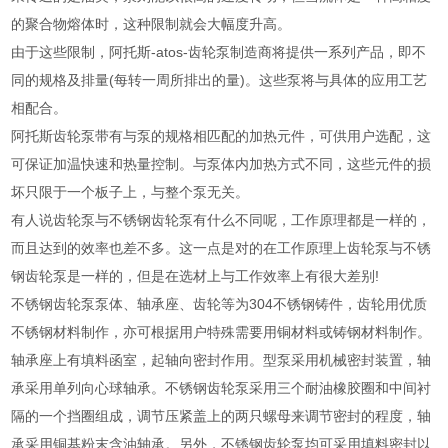
的聚合物熔体时，这种限制就会大幅度升高。
由于这些限制，阿托斯-atos-齿轮泵制造商将提供一系列产品，即不
同的规格及排量(每转一周所排出的量)。这些泵将与具体的应用工艺
相配合。
阿托斯齿轮泵带有与泵的规格相匹配的加热元件，可供用户选配，这
可保证加温快速和热量控制。与泵体内加热方式不同，这些元件的损
坏只限于一个板子上，与整个泵无关。
有人说齿轮泵与不锈钢齿轮泵有什么不同呢，工作原理都是一样的，
而且达到的效率也差不多。这一点是对的在工作原理上齿轮泵与不锈
钢齿轮泵是一样的，但是在选材上与工作效率上有很大差别!
不锈钢齿轮泵泵体、轴承座、齿轮等为304不锈钢铸件，齿轮用优质
不锈钢材料制作，亦可根据用户特殊需要用铜材料或铸钢材料制作。
轴承座上有填料函室，起轴向密封作用。型泵采用机械密封装置，轴
承采用单列向心球轴承。不锈钢齿轮泵采用三个耐油橡胶圈和中间衬
隔的一个挡圈组成，调节压紧盖上的两只螺母来调节密封的程度，轴
承采用铜基粉末含油轴承。另外，不锈钢齿轮泵均可采用填料密封以