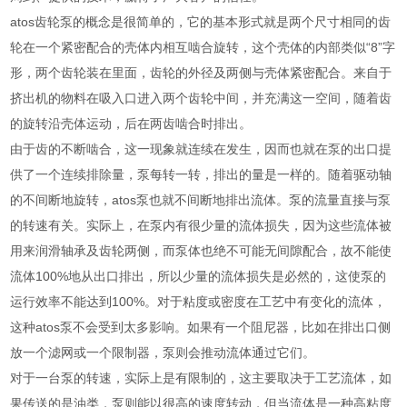
atos齿轮泵的概念是很简单的，它的基本形式就是两个尺寸相同的齿
轮在一个紧密配合的壳体内相互啮合旋转，这个壳体的内部类似“8”字
形，两个齿轮装在里面，齿轮的外径及两侧与壳体紧密配合。来自于
挤出机的物料在吸入口进入两个齿轮中间，并充满这一空间，随着齿
的旋转沿壳体运动，后在两齿啮合时排出。
由于齿的不断啮合，这一现象就连续在发生，因而也就在泵的出口提
供了一个连续排除量，泵每转一转，排出的量是一样的。随着驱动轴
的不间断地旋转，atos泵也就不间断地排出流体。泵的流量直接与泵
的转速有关。实际上，在泵内有很少量的流体损失，因为这些流体被
用来润滑轴承及齿轮两侧，而泵体也绝不可能无间隙配合，故不能使
流体100%地从出口排出，所以少量的流体损失是必然的，这使泵的
运行效率不能达到100%。对于粘度或密度在工艺中有变化的流体，
这种atos泵不会受到太多影响。如果有一个阻尼器，比如在排出口侧
放一个滤网或一个限制器，泵则会推动流体通过它们。
对于一台泵的转速，实际上是有限制的，这主要取决于工艺流体，如
果传送的是油类，泵则能以很高的速度转动，但当流体是一种高粘度