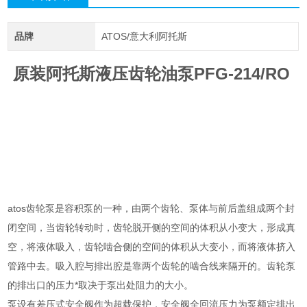
品牌
ATOS/意大利阿托斯
原装阿托斯液压齿轮油泵PFG-214/RO
atos齿轮泵是容积泵的一种，由两个齿轮、泵体与前后盖组成两个封
闭空间，当齿轮转动时，齿轮脱开侧的空间的体积从小变大，形成真
空，将液体吸入，齿轮啮合侧的空间的体积从大变小，而将液体挤入
管路中去。吸入腔与排出腔是靠两个齿轮的啮合线来隔开的。齿轮泵
的排出口的压力*取决于泵出处阻力的大小。
泵设有差压式安全阀作为超载保护，安全阀全回流压力为泵额定排出