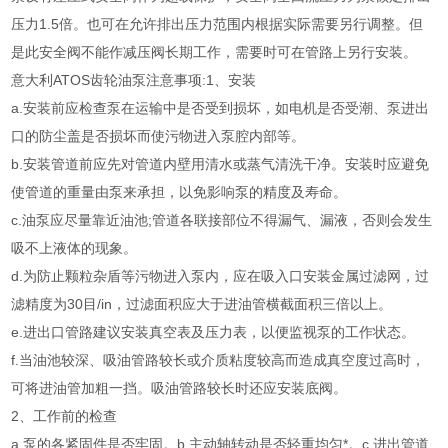
压力1.5倍。也可在允许排出压力范围内根据实际需要另行调整。但
是此安全阀不能作减压阀长期工作，需要时可在管路上另行安装。
意大利ATOS齿轮油泵注意事项:1、安装
a.安装前应检查泵在运输中是否受到损坏，如电机是否受潮、泵进出
口的防尘盖是否损坏而使污物进入泵腔内部等。
b.安装管道前应先对管道内壁用清水或蒸气清洗干净。安装时应避免
使管道的重量由泵来承担，以免影响泵的精度及寿命。
c.油泵应尽量靠近油池;管道各联接部位不得漏气、漏液，否则会发生
吸不上液体的现象。
d.为防止颗粒杂盾等污物进入泵内，应在吸入口安装金属过滤网，过
滤精度为30目/in，过滤面积应大于进油管横截面积三倍以上。
e.进出口管路建议安装真空表及压力表，以便监视泵的工作状态。
f.当油池较深、吸油管路较长或介质粘度较高而造成真空度过高时，
可将进油管加粗一挡。吸油管路较长时还应安装底阀。
2、工作前的检查
a.泵的各紧固件是否牢固。b.主动轴转动是否轻重均匀*。c.进出管道