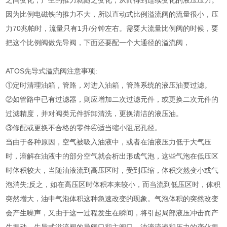
之间变化，产生的推力就随之变化，从而得到连续变化的液压压力。
因为比例电磁铁的推力不大，所以直动式比例溢流阀的流量很小，压
力70兆帕时，流量只有1升/分钟左右。需要大流量比例阀的时候，要
把这个比例阀做先导阀，下面还要配一个大通径的溢流阀，
ATOS先导式溢流阀注意事项:
①定时清理油箱，管路，对进入油箱，管路系统的液压油要过滤。
②如管路中已有过滤器，则应增加二次过滤元件，或更换二次元件的
过滤精度，并对阀类元件拆卸清洗，更换清洁的液压油。
③修配或更换不合格的零件④适当缩小阻尼孔径。
当由于各种原因，空气被吸入油液中，或者在油液压力低于大气压
时，溶解在油液中的部分空气就会析出形成气泡，这些气泡在低压区
时体积较大，当随油液流到高压区时，受到压缩，体积突然变小或气
泡消失;反之，如在高压区时体积本来较小，而当流到低压区时，体积
突然增大，油中气泡体积这种急速改变的现象。气泡体积的突然改变
会产生噪声，又由于这一过程发生在瞬间，将引起局部液压冲击而产