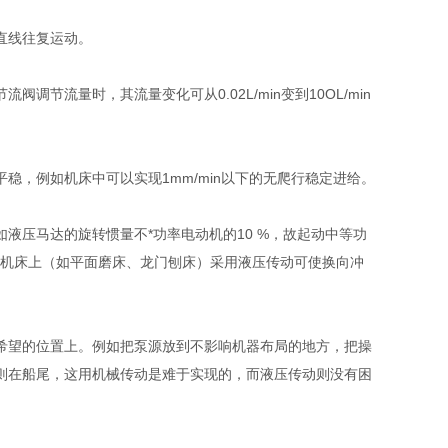
直线往复运动。
流量时，其流量变化可从0.02L/min变到10OL/min
，例如机床中可以实现1mm/min以下的无爬行稳定进给。
液压马达的旋转惯量不*功率电动机的10 %，故起动中等功
繁的机床上（如平面磨床、龙门刨床）采用液压传动可使换向冲
希望的位置上。例如把泵源放到不影响机器布局的地方，把操
则在船尾，这用机械传动是难于实现的，而液压传动则没有困