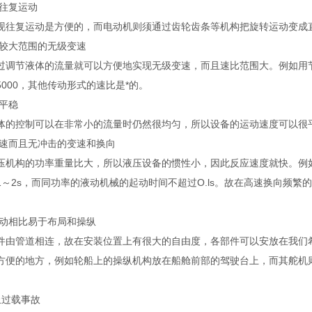
现往复运动
现往复运动是方便的，而电动机则须通过齿轮齿条等机构把旋转运动变成
现较大范围的无级变速
调节液体的流量就可以方便地实现无级变速，而且速比范围大。例如用节流阀调节
000，其他传动形式的速比是*的。
动平稳
体的控制可以在非常小的流量时仍然很均匀，所以设备的运动速度可以很平稳
现快速而且无冲击的变速和换向
压机构的功率重量比大，所以液压设备的惯性小，因此反应速度就快。例如
1～2s，而同功率的液动机械的起动时间不超过O.ls。故在高速换向频
。
传动相比易于布局和操纵
件由管道相连，故在安装位置上有很大的自由度，各部件可以安放在我们
方便的地方，例如轮船上的操纵机构放在船舱前部的驾驶台上，而其舵机
防止过载事故