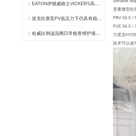
Variable di
EATON伊顿威格士VICKERS高压比利柱塞泵PVXS工作原理
变量微型柱
PBV 56.5 / 
派克柱塞泵PV低压力下仍具有稳定的补偿调节功能
PVE 56.5 / 
哈威比例溢流阀日常检查维护项目有什么？
力度克HY
技术可以使