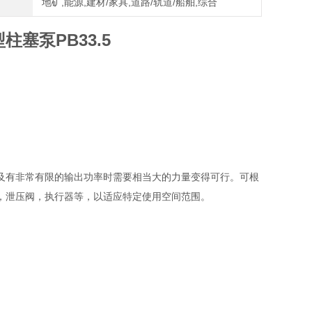
地矿,能源,建材/家具,道路/轨道/船舶,综合
型柱塞泵PB33.5
及有非常有限的输出功率时需要相当大的力量变得可行。可根
，泄压阀，执行器等，以适应特定使用空间范围。