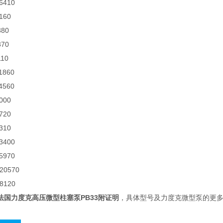
6410
160
380
370
110
11860
4560
7000
0720
310
3400
5970
520570
58120
法国力度克高压微型柱塞泵PB33附证明
，具体型号及力度克微型泵的更