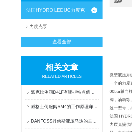
品牌
法国HYDRO LEDUC力度克
力度克泵
查看全部
相关文章
微型液压系
RELATED ARTICLES
一个的力度
00bar
派克比例阀D41F有哪些特点值得我们选择？
阀，油箱等。
威格士伺服阀SM4的工作原理详细分析
这一型号，排
法国 HYD
DANFOSS丹佛斯液压马达的主要特点和应用领域
力度克提供