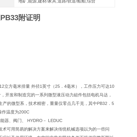
地矿,能源,建材/家具,道路/轨道/船舶,综合
B33附证明
立方毫米排量 外径1英寸（25．4毫米），工作压力可达10
设计，开发和制造完的一系列微型液压动力組件包括电机马达，
c生产的微型系，技术精密，重量仅零点几千克，其中PB32．5
作温度为200C
器、阀门、 HYDRO－ LEDUC
技术可用简易的解决方案来解决传统机械选项以为的一些问