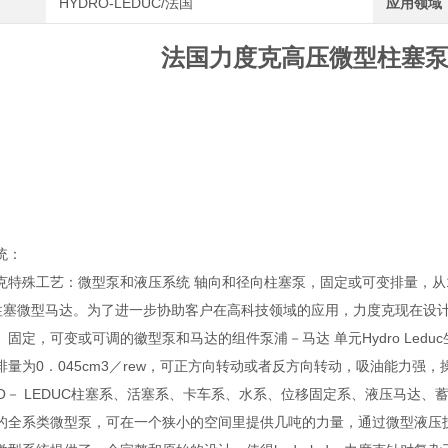
HYDRO-LEDUC/法国
应用领域
法国力度克高压微型柱塞泵P
统：
克特殊工艺：微型泵和液压系统 轴向和径向柱塞泵，固定或可变排量，从12
轴向柱塞微型马达。为了进一步协助客户在高科技领域的应用，力度克现在
固定，可变或可调的徽型泵和马达的组件泵浦－马达 单元Hydro Ledu
量为0．045cm3／rew，可正方向转动或者反方向转动，吸油能力强，操
RO－ LEDUC柱塞系、活塞系、卡车系、水系、位移固定系、液压马达、蓄能
的全系类微型泵，可在一个狭小的空间里提供几吨的力量，通过微型液压