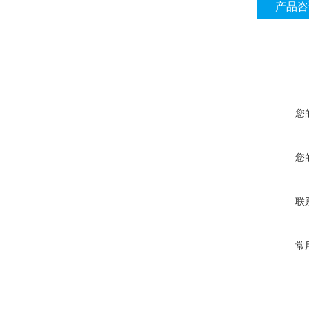
产品咨
您
您
联
常