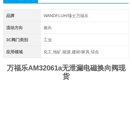
品牌
WANDFLUH/瑞士万福乐
流动方向
换向
3C阀门类别
工业
应用领域
化工,地矿,能源,建材/家具,综合
万福乐AM32061a无泄漏电磁换向阀现
货