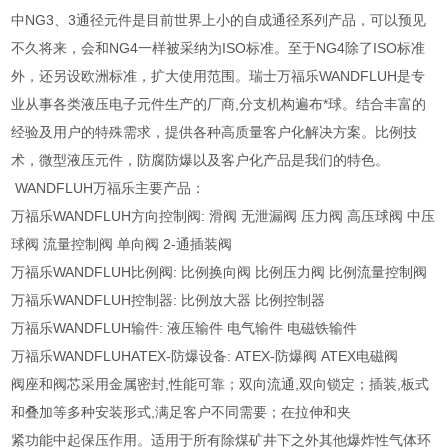
中NG3、3通径元件是目前世界上小的自成通径系列产品，可以预见
不久将来，会和NG4一样被采纳为ISO标准。至于NG4除了ISO标准
外，还另设欧洲标准，扩大使用范围。瑞士万福乐WANDFLUH是专
业从事各类液压电子元件生产的厂商,分支机构遍布*球。结合丰富的
经验及用户的特殊需求，提供各种高质量客户化解决方案。比例技
术，微型液压元件，防腐防爆以及客户化产品是我们的特色。
WANDFLUH万福乐主要产品：
万福乐WANDFLUH方向控制阀: 滑阀 无泄漏阀 压力阀 高压球阀 中压
球阀 流量控制阀 单向阀 2-通插装阀
万福乐WANDFLUH比例阀: 比例换向阀 比例压力阀 比例流量控制阀
万福乐WANDFLUH控制器: 比例放大器 比例控制器
万福乐WANDFLUH输件: 液压输件 电气输件 电磁铁输件
万福乐WANDFLUHATEX-防爆设备: ATEX-防爆阀 ATEX电磁阀
阀座和阀芯采用金属密封,性能可靠；双向流通,双向锁定；插装,板式
和叠加等多种安装形式,满足客户不同需要；在拉伸和夹
紧功能中起保压作用。适用于所有除煤矿井下之外其他爆炸性气体环