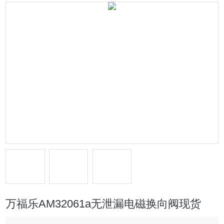
万福乐AM32061a无泄漏电磁换向阀现货