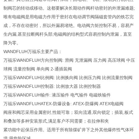
制阀芯的转动或移动。这都要解决长期动作阀杆动密封的外泄漏难题;
唯有电磁阀是用电磁力作用于密封在电动调节阀隔磁套管内的铁芯完
成，不存在动密封，所以外漏易堵绝。电动阀力矩控制不易，容易产
生内漏,甚至拉断阀杆头部;电磁阀的结构型式容易控制内泄漏，直至
降为零。
WANDFLUH万福乐主要产品：
万福乐WANDFLUH方向控制阀: 滑阀 无泄漏阀 压力阀 高压球阀 中压
球阀 流量控制阀 单向阀 2-通插装阀
万福乐WANDFLUH比例阀: 比例换向阀 比例压力阀 比例流量控制阀
万福乐WANDFLUH控制器: 比例放大器 比例控制器
万福乐WANDFLUH输件: 液压输件 电气输件 电磁铁输件
万福乐WANDFLUHATEX-防爆设备: ATEX-防爆阀 ATEX电磁阀
阀座和阀芯采用金属密封,性能可靠；双向流通,双向锁定；插装,板式
和叠加等多种安装形式,满足客户不同需要；在拉伸和夹
紧功能中起保压作用。适用于所有除煤矿井下之外其他爆炸性气体环
境;用危险区域。