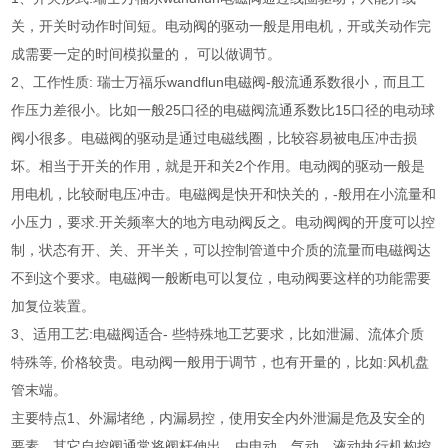
关，开关时动作时间短。电动阀的驱动一般是用电机，开或关动作完
成需要一定的时间模拟量的， 可以做调节。
2、工作性质: 瑞士万福乐wandflun电磁阀-般流通系数很小，而且工
作压力差很小。比如一般25口径的电磁阀流通系数比15口径的电动球
阀小很多。电磁阀的驱动是通过电磁线圈，比较容易被电压冲击损
坏。相当于开关的作用，就是开和关2个作用。电动阀的驱动一般是
用电机，比较耐电压冲击。电磁阀是快开和快关的，-般用在小流量和
小压力，要求.开关频率大的地方电动阀反之。电动阀阀的开度可以控
制，状态有开、关、开半关，可以控制管道中介质的流量而电磁阀达
不到这个要求。电磁阀一般断电可以复位，电动阀要这样的功能需要
加复位装置。
3、适用工艺:电磁阀适合- 些特殊地工艺要求，比如泄漏、流体介质
特殊等, 价格较贵。电动阀一般用于调节，也有开量的，比如:风机盘
管末端。
主要特点1、外漏堵绝，内漏易控，使用安全内外泄漏是危及安全的
要素。其它自控阀通常将阀杆伸出，由电动、气动、液动执行机构控