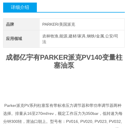
详细介绍
品牌
PARKER/美国派克
农林牧渔,能源,建材/家具,钢铁/金属,公安/司
应用领域
法
成都亿宇有PARKER派克PV140变量柱
塞油泵
Parker派克PV系列柱塞泵有带标准压力调节器和带功率调节器两种
选择。排量从16至270ml/rev，额定工作压力为350bar，低转速为每
分钟300转，泄油口朝上。型号有：PV016, PV020, PV023, PV032,