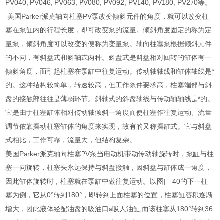
PV040, PV046, PV063, PV080, PV092, PV140, PV180, PV270等。
美国Parker派克轴向柱塞PV泵改变倾斜元件的角度，就可以改变柱
塞在泵缸内的行程长度，即可改变泵的流量。倾斜角度固定的称为定
量泵，倾斜角度可以改变的便称为变量泵。轴向柱塞泵根据倾斜元件
的不同，有斜盘式和斜轴式两种。斜盘式是斜盘相对回转的缸体有一
倾斜角度，而引起柱塞在泵缸中往复运动。传动轴轴线和缸体轴线是*
的。这种结构较简单，转速较高，但工作条件要求高，柱塞端部与斜
盘的接触部往往是薄弱环节。斜轴式的斜盘轴线与传动轴轴线是*的。
它是由于柱塞缸体相对传动轴倾斜一角度而使柱塞作往复运动。流量
调节依靠摆动柱塞缸体的角度来实现，故有的又称摆缸式。它与斜盘
式相比，工作可靠，流量大，但结构复杂。
美国Parker派克轴向柱塞PV泵当电动机带动传动轴旋转时，泵缸与柱
塞一同旋转，柱塞头永远保持与斜盘接触，因斜盘与缸体成一角度，
因此缸体旋转时，柱塞就在泵缸中做往复运动。以图|—40的下一柱
塞为例，它从0°转到180°，即转到上面柱塞的位置，柱塞缸容积逐渐
增大，因此液体经配油盘的吸油口a吸人油缸;而该柱塞从180°转到36