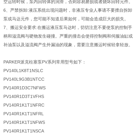
空运转时候，泵内回转体的润滑，否则容易磨损或者烧坏回转元件。
6、严禁拆卸:液压系统出现问题时，非液压专业人事请不要擅自拆卸
泵或马达元件，您可能不知道后果如何，可能会造成巨大的损失。
7、搬运安全要求:在搬运液压泵马达时，切切注意不要使泵的控制手
柄和溢流阀与硬物发生碰撞。严重的撞击会使得控制阀和伺服油缸或
补油泵以及溢流阀产生外漏油的现象，需要注意搬运时候轻拿轻放。
PARKER派克柱塞泵PV系列常用型号如下：
PV140L1K8T1NSLC
PV140L9G3B1NTCC
PV140R1D3C7NFWS
PV140R1D3T1VFHS
PV140R1K1T1NFRC
PV140R1K1T1NFRL
PV140R1K1T1NFWS
PV140R1K1T1NSCA