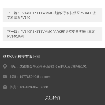
上一篇：
PV140R1K1T1WMMC成都亿宇科技供应PARKER派
克柱塞泵PV140
下一篇：
PV140R1K1T1VMMCPARKER派克变量液压柱塞泵
PV140系列
成都亿宇科技有限公司
地址：成都市金牛区兴盛西路2号固特大厦5栋A座101
邮箱：197765040@qq.com
传真：+86-028-86797388
关注我们