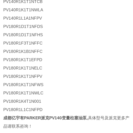
PV140R1K1T1NTCB
PV140R1K1T1NWLA
PV140R1L1A1NFPV
PV180R1D1T1NFDS
PV180R1D1T1NFHS
PV180R1F3T1NFFC
PV180R1K1B1NFFC
PV180R1K1T1EFPD
PV180R1K1T1NELC
PV180R1K1T1NFPV
PV180R1K1T1NFWS
PV180R1K1T1NWLC
PV180R1K4T1N001
PV180R1L1C1NFPD
成都亿宇有PARKER派克PV140变量柱塞油泵
,
具体型号及派克更多产
品请联系咨询！