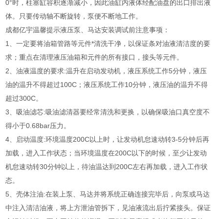
0°时，柱塞缸容积逐渐减小，因此油缸内液体经配油盘的出口排出液
体。只要传动轴不断旋转，泵便不断地工作。
成都亿宇温馨提示液压泵、马达安装调试前注意事项：
1、一定要将油箱管路等元件*清洗干净，以保证条对油液清洁度的要
求；重点在清理液压油箱和元件的所有接口，接头等元件。
2、油液温度的要求:温升在启动发动机，液压系统工作5分钟，液压
油的温升不得超过100C；液压系统工作10分钟，液压油的温升不得
超过300C。
3、吸油滤芯:吸油滤清器要经常清洗和更换，以确保吸油口真空度不
得小于0.68bar压力。
4、启动温度:环境温度200C以上时，让发动机怠速动转3-5分钟后再
加载，进入工作状态；当环境温度在200C以下的时候，至少让发动
机怠速动转30分钟以上，待油温达到200C左右再加载，进入工作状
态。
5、壳体注油:在装上泵、马达并将系统正确连接完毕后，向泵或马达
中注入清洁油液，将上方泄油管拆下，见油液流出后拧紧接头。保证