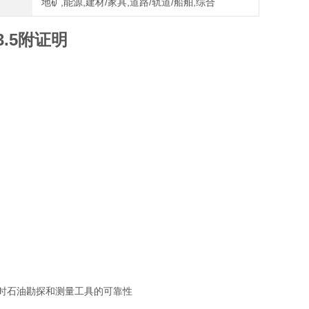
地矿,能源,建材/家具,道路/轨道/船舶,综合
.5附证明
地方时石油勘探和测量工具的可靠性