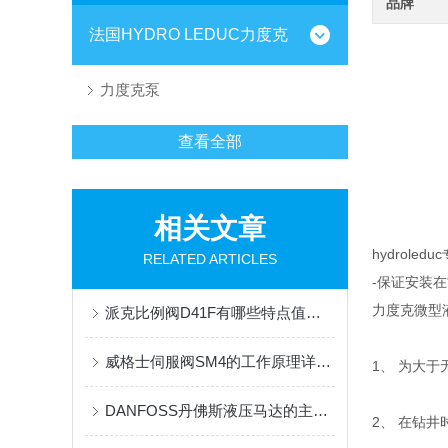
品牌
法国HYDRO LEDUC力度克
力度克泵
查看全部
相关文章
hydrol
RELATED ARTICLES
-保证安装在
力度克微型
派克比例阀D41F有哪些特点值得我们选择？
威格士伺服阀SM4的工作原理详细分析
1、 为大
DANFOSS丹佛斯液压马达的主要特点和应用领域
2、 在钻井