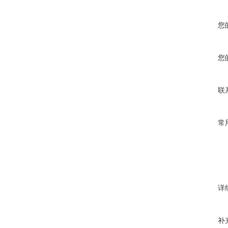
您
您
联
常
详
补