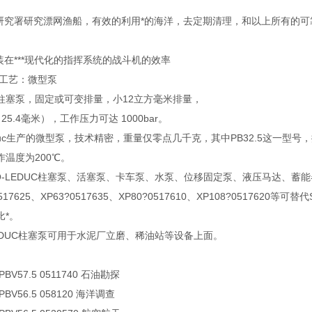
洋研究署研究漂网渔船，有效的利用*的海洋，去定期清理，和以上所有的可
装在***现代化的指挥系统的战斗机的效率
殊工艺：微型泵
柱塞泵，固定或可变排量，小12立方毫米排量，
25.4毫米），工作压力可达 1000bar。
Leduc生产的微型泵，技术精密，重量仅零点几千克，其中PB32.5这一型号，
温度为200℃。
O-LEDUC柱塞泵、活塞泵、卡车泵、水泵、位移固定泵、液压马达、蓄能器、阀
517625、XP63?0517635、XP80?0517610、XP108?0517620等
比*。
LEDUC柱塞泵可用于水泥厂立磨、稀油站等设备上面。
BV57.5 0511740 石油勘探
BV56.5 058120 海洋调查