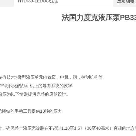
HYDRO-LEDUC/法国
应用领域
法国力度克液压泵PB33
educ专有技术>微型液压单元内置泵，电机，阀，控制机构等
***现代化的战斗机上的导向系统的效率
液压为以下情形提供完整的原始设计。
于无绳钻的手动工具提供13吨的压力
时，确保整个液压壳被装在不超过1.18至1.57（30至40毫米）直径的