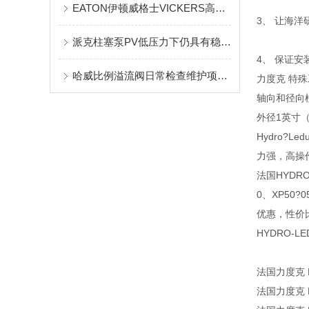
EATON伊顿威格士VICKERS高压比利柱塞泵PVXS工作原理
3、 让海
派克柱塞泵PV低压力下仍具有稳定的补偿调节功能
4、 保证安
哈威比例溢流阀日常检查维护项目有什么？
力度克 特
轴向和径向
外径1英寸（
Hydro?
力强，高操作
法国HYDR
0、XP50?0
优惠，性价
HYDRO-
法国力度克 P
法国力度克 P