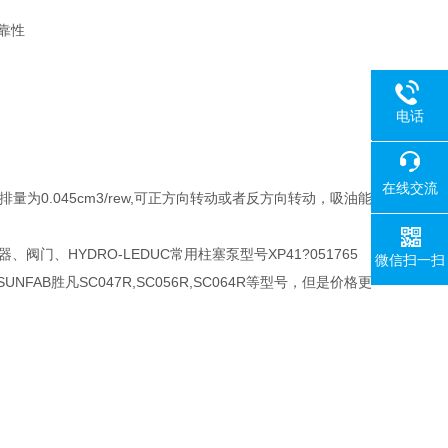
靠性
电话
18080
在线交流
排量为0.045cm3/rew,可正方向转动或者反方向转动，吸油能
门、HYDRO-LEDUC常用柱塞泵型号XP41?051765
微信扫一扫
可替代SUNFAB胜凡SC047R,SC056R,SC064R等型号，但是价格更