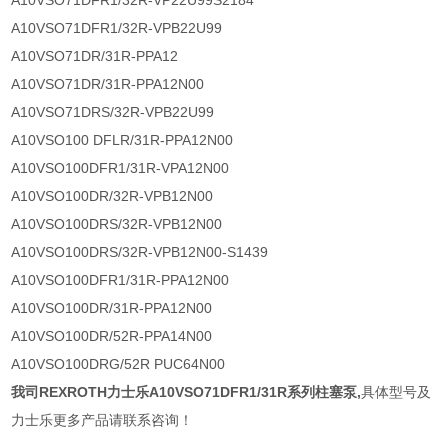
A10VSO71DFR1/32R-VP22U99S2184
A10VSO71DFR1/32R-VPB22U99
A10VSO71DR/31R-PPA12
A10VSO71DR/31R-PPA12N00
A10VSO71DRS/32R-VPB22U99
A10VSO100 DFLR/31R-PPA12N00
A10VSO100DFR1/31R-VPA12N00
A10VSO100DR/32R-VPB12N00
A10VSO100DRS/32R-VPB12N00
A10VSO100DRS/32R-VPB12N00-S1439
A10VSO100DFR1/31R-PPA12N00
A10VSO100DR/31R-PPA12N00
A10VSO100DR/52R-PPA14N00
A10VSO100DRG/52R PUC64N00
我司
REXROTH力士乐A10VSO71DFR1/31R系列柱塞泵
,
具体型号及
力士乐更多产品请联系咨询！