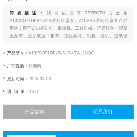
简要描述：
我司供应有REXROTH力士乐
A10VSO71DFR1/31R系列柱塞泵。A10VSO系列柱塞泵产品
用途：用于矿山掘进机、采煤机、工程机械、运梁设备、混凝
土泵车、重型液压平板车、液压泵站、钻机、发机、造纸设
备、路面机械、远洋船舶、升降机、 炼钢、注塑、钢铝、石油
设备、矿山机械、缠绕机等设备中。
产品型号：
A10VSO71DFLR/31R-VPA12NOO
厂商性质：
代理商
更新时间：
2025-08-03
访 问 量：
1671
产品咨询
联系我们