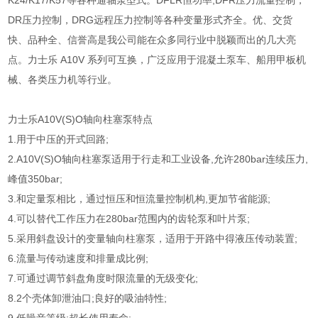
K24/K17/K57等各种通轴泵型式。DFLR恒功率,DFR压力流量控制，
DR压力控制，DRG远程压力控制等各种变量形式齐全。优、交货
快、品种全、信誉高是我公司能在众多同行业中脱颖而出的几大亮
点。力士乐 A10V 系列可互换，广泛应用于混凝土泵车、船用甲板机
械、各类压力机等行业。
力士乐A10V(S)O轴向柱塞泵特点
1.用于中压的开式回路;
2.A10V(S)O轴向柱塞泵适用于行走和工业设备,允许280bar连续压力,
峰值350bar;
3.和定量泵相比，通过恒压和恒流量控制机构,更加节省能源;
4.可以替代工作压力在280bar范围内的齿轮泵和叶片泵;
5.采用斜盘设计的变量轴向柱塞泵，适用于开路中得液压传动装置;
6.流量与传动速度和排量成比例;
7.可通过调节斜盘角度时限流量的无级变化;
8.2个壳体卸泄油口;良好的吸油特性;