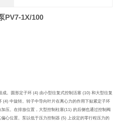
V7-1X/100
6) 组成。圆形定子环 (4) 由小型往复式控制活塞 (10) 和大型往复
定子环 (4) 中旋转。转子中导向叶片在离心力的作用下贴紧定子环
力加压。在排放位置，大型控制柱塞(11) 的后侧也通过控制阀
持在其偏心位置。泵以低于压力控制器 (5) 上设定的零行程压力的