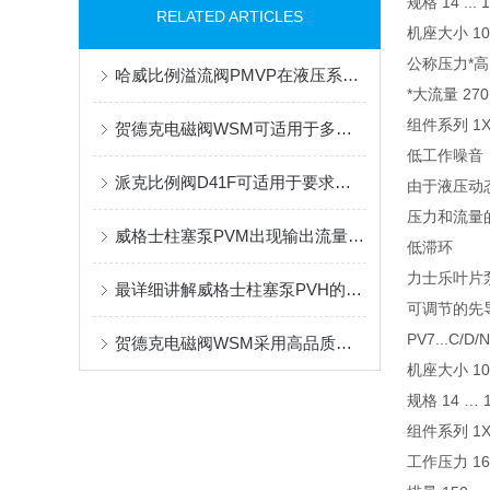
规格 14 ... 
RELATED ARTICLES
机座大小 10
公称压力*高 
哈威比例溢流阀PMVP在液压系统中发挥的作用
*大流量 270 
组件系列 1
贺德克电磁阀WSM可适用于多种液体和气体介质
低工作噪音
派克比例阀D41F可适用于要求高精度控制的复杂系统
由于液压动
压力和流量
威格士柱塞泵PVM出现输出流量不足或不输出油故障的解决方法
低滞环
力士乐叶片泵R9
最详细讲解威格士柱塞泵PVH的优点与型号，一目了然
可调节的先
PV7...C/D/
贺德克电磁阀WSM采用高品质的材料和严格的生产工艺
机座大小 10, 1
规格 14 … 
组件系列 1
工作压力 160