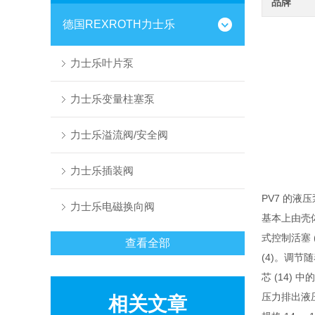
品牌
德国REXROTH力士乐
力士乐叶片泵
力士乐变量柱塞泵
力士乐溢流阀/安全阀
力士乐插装阀
PV7 的
力士乐电磁换向阀
基本上由壳体 
式控制活塞 
查看全部
(4)。调节
芯 (14)
压力排出液压
相关文章