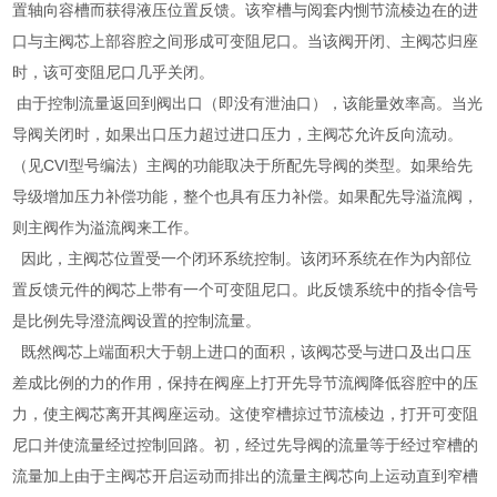
置轴向容槽而获得液压位置反馈。该窄槽与阅套内惻节流棱边在的进
口与主阀芯上部容腔之间形成可变阻尼口。当该阀开闭、主阀芯归座
时，该可变阻尼口几乎关闭。
由于控制流量返回到阀出口（即没有泄油口），该能量效率高。当光
导阀关闭时，如果出口压力超过进口压力，主阀芯允许反向流动。
（见CVI型号编法）主阀的功能取决于所配先导阀的类型。如果给先
导级增加压力补偿功能，整个也具有压力补偿。如果配先导溢流阀，
则主阀作为溢流阀来工作。
因此，主阀芯位置受一个闭环系统控制。该闭环系统在作为内部位
置反馈元件的阀芯上带有一个可变阻尼口。此反馈系统中的指令信号
是比例先导澄流阀设置的控制流量。
既然阀芯上端面积大于朝上进口的面积，该阀芯受与进口及出口压
差成比例的力的作用，保持在阀座上打开先导节流阀降低容腔中的压
力，使主阀芯离开其阀座运动。这使窄槽掠过节流棱边，打开可变阻
尼口并使流量经过控制回路。初，经过先导阀的流量等于经过窄槽的
流量加上由于主阀芯开启运动而排出的流量主阀芯向上运动直到窄槽