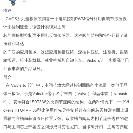
概述
CVCS系列盖板插装阀靠一个电流控制PWM信号利用自调节液压设
计来控制流量，该设计实现对主阀
芯的伺服型控制而不用电反馈传感器。这种阀的结构和特征开辟了液
压缸和马达
的广泛的应用领域。这些应用包括压铸、深拉伸压机、注塑机、集装
箱搬运、锥斗装载机、林业机械和自卸卡车。Vickers进一步提高了已
经很丰富的产品系列。
简介
在 Valvis tor设计中，主阀芯放大经过控制回路的小流量，类似于品
体三极管。于是Valis tor这个名字来自（ Valve）和品体管（ ransisto
r）。表示符合1507368的比例节流阀的结构。在两种情况下，一个Vi
ckers KTG4V－35型比例用作先导控制通过在主阀芯圆柱形表面上设
置轴向容槽而获得液压位置反馈。该窄槽与阅套内惻节流棱边在的进
口与主阀芯上部容腔之间形成可变阻尼口。当该阀开闭、主阀芯归座