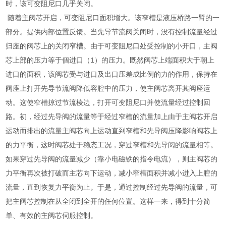
时，该可变阻尼口几乎关闭。
随着主阀芯开启，可变阻尼口面积增大。该窄槽是液压桥路一臂的一
部分。提供内部位置反馈。当先导节流阀关闭时，没有控制流量经过
归座的阀芯上的关闭窄槽。由于可变阻尼口处受控制的小开口，主阀
芯上部的压力等于個进口（1）的压力。既然阀芯上端面积大于朝上
进口的面积，该阀芯受与进口及出口压差成比例的力的作用，保持在
阀座上打开先导节流阀降低容腔中的压力，使主阀芯离开其阀座运
动。这使窄槽掠过节流棱边，打开可变阻尼口并使流量经过控制回
路。初，经过先导阀的流量等于经过窄槽的流量加上由于主阀芯开启
运动而排出的流量主阀芯向上运动直到窄槽和先导阀压降影响阀芯上
的力平衡，这时阀芯处于稳态工况，穿过窄槽和先导阅的流量相等。
如果穿过先导阀的流量减少（靠小电磁铁的指令电流），则主阀芯的
力平衡再次被打破而主芯向下运动，减小窄槽面积并减小进入上腔的
流量，直到恢复力平衡为止。于是，通过控制经过先导阀的流量，可
把主阀芯控制在从全闭到全开的任何位置。这样一来，得到十分简
单、有效的主阀芯伺服控制。