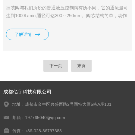
插装阀与我们所说的普通液压控制阀有所不同，它的通流量可
达到1000L/min,通径可达200～250mm。阀芯结构简单，动作
灵敏，密封性好。它的功能比较单一，主要实现液路的通或
断，与普通液压控制阀组合使用时，才能实现对系统油液方
了解详情
向、压力和流量的控制。我司供应有原装VICKERS威格士电
磁插装换向阀SV5。
下一页
末页
成都亿宇科技有限公司
地址：成都市金牛区兴盛西路2号固特大厦5栋A座101
邮箱：197765040@qq.com
传真：+86-028-86797388