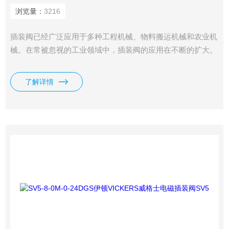
浏览量：
3216
插装阀已经广泛应用于多种工程机械、物料搬运机械和农业机
械。在常被忽视的工业领域中，插装阀的应用在不断的扩大。
特别是在许多重量和空间的限制的场合中，传统工业液压阀束
手无策，而插装阀却大显身手。在某些应用场合，插装阀是提
了解详情
高生产力和竞争力的选择，如威格士螺纹插装阀SV1-8-4-0-
24DGS。