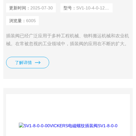
更新时间：
2025-07-30
型号：
SV1-10-4-0-12DG
浏览量：
6005
插装阀已经广泛应用于多种工程机械、物料搬运机械和农业机
械。在常被忽视的工业领域中，插装阀的应用在不断的扩大。
特别是在许多重量和空间的限制的场合中，传统工业液压阀束
手无策，而插装阀却大显身手。在某些应用场合，插装阀是提
了解详情
高生产力和竞争力的选择，如威格士VICKERS插装阀SV1-10-
3-3G-24DG。