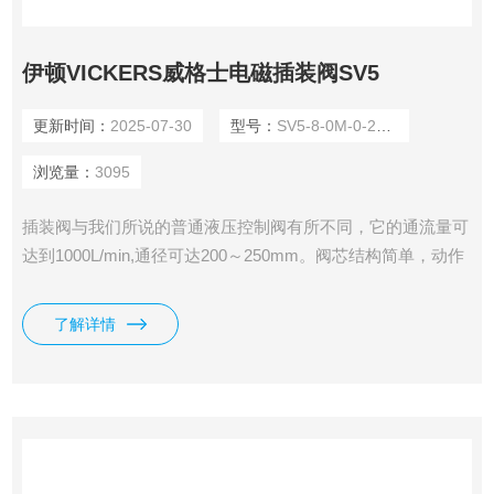
伊顿VICKERS威格士电磁插装阀SV5
更新时间：
2025-07-30
型号：
SV5-8-0M-0-24DGS
浏览量：
3095
插装阀与我们所说的普通液压控制阀有所不同，它的通流量可
达到1000L/min,通径可达200～250mm。阀芯结构简单，动作
灵敏，密封性好。它的功能比较单一，主要实现液路的通或
断，与普通液压控制阀组合使用时，才能实现对系统油液方
了解详情
向、压力和流量的控制。我司供应有伊顿VICKERS威格士电
磁插装阀SV5。