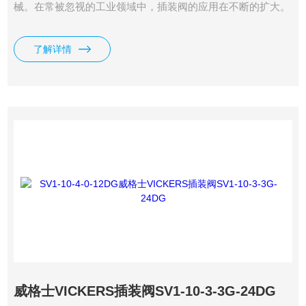
械。在常被忽视的工业领域中，插装阀的应用在不断的扩大。
特别是在许多重量和空间的限制的场合中，传统工业液压阀束
手无策，而插装阀却大显身手。在某些应用场合，插装阀是提
了解详情
高生产力和竞争力的选择，如威格士VICKERS螺纹插装电磁
阀SV1系列。
威格士VICKERS插装阀SV1-10-3-3G-24DG