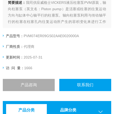
简要描述：
我司供应威格士VICKERS液压柱塞泵PVM原装，轴
向柱塞泵（英文名：Piston pump）是活塞或柱塞的往复运动
方向与缸体中心轴平行的柱塞泵。轴向柱塞泵利用与传动轴平
行的柱塞在柱塞孔内往复运动所产生的容积变化来进行工作
的。由于柱塞和柱塞孔都是圆形零件，可以达到很高的配合，
因此容积效*高。
产品型号：
PVM074ER09GS02AAE0020000A
厂商性质：
代理商
更新时间：
2025-07-31
访 问 量：
1666
产品咨询
联系我们
产品分类
品牌分类