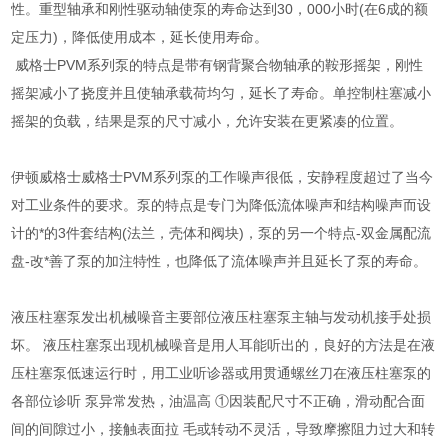
性。重型轴承和刚性驱动轴使泵的寿命达到30，000小时(在6成的额
定压力)，降低使用成本，延长使用寿命。
威格士PVM系列泵的特点是带有钢背聚合物轴承的鞍形摇架，刚性
摇架减小了挠度并且使轴承载荷均匀，延长了寿命。单控制柱塞减小
摇架的负载，结果是泵的尺寸减小，允许安装在更紧凑的位置。
伊顿威格士威格士PVM系列泵的工作噪声很低，安静程度超过了当今
对工业条件的要求。泵的特点是专门为降低流体噪声和结构噪声而设
计的*的3件套结构(法兰，壳体和阀块)，泵的另一个特点-双金属配流
盘-改*善了泵的加注特性，也降低了流体噪声并且延长了泵的寿命。
液压柱塞泵发出机械噪音主要部位液压柱塞泵主轴与发动机接手处损
坏。 液压柱塞泵出现机械噪音是用人耳能听出的，良好的方法是在液
压柱塞泵低速运行时，用工业听诊器或用贯通螺丝刀在液压柱塞泵的
各部位诊听 泵异常发热，油温高 ①因装配尺寸不正确，滑动配合面
间的间隙过小，接触表面拉 毛或转动不灵活，导致摩擦阻力过大和转