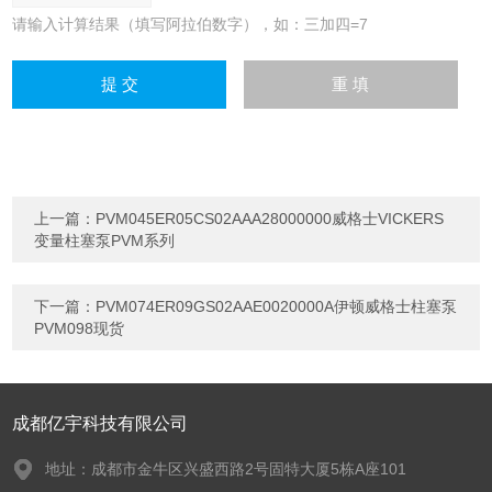
请输入计算结果（填写阿拉伯数字），如：三加四=7
上一篇：
PVM045ER05CS02AAA28000000威格士VICKERS
变量柱塞泵PVM系列
下一篇：
PVM074ER09GS02AAE0020000A伊顿威格士柱塞泵
PVM098现货
成都亿宇科技有限公司
地址：成都市金牛区兴盛西路2号固特大厦5栋A座101