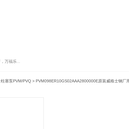
万福乐...
柱塞泵PVM/PVQ
> PVM098ER10GS02AAA2800000E原装威格士