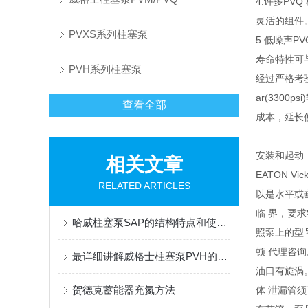
4.许多P
灵活的组件
PVXS系列柱塞泵
5.低噪声
寿命特性可
PVH系列柱塞泵
经过严格考验的
ar(330
查看全部
成本，延长
安装和起动
相关文章
EATON 
RELATED ARTICLES
以是水平或
临 界，要
哈威柱塞泵SAP的结构特点和使用维护方式
照泵上的型号
顿 代理咨
最详细讲解威格士柱塞泵PVH的优点与型号，一目了然
油口有旋涡
贺德克蓄能器充氮方法
体 泄漏管