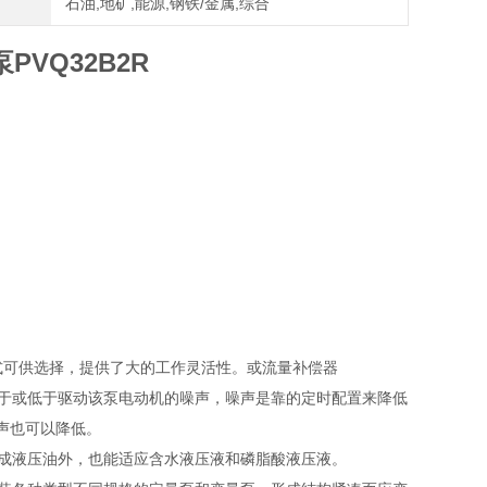
石油,地矿,能源,钢铁/金属,综合
PVQ32B2R
制方式可供选择，提供了大的工作灵活性。或流量补偿器
近于或低于驱动该泵电动机的噪声，噪声是靠的定时配置来降低
噪声也可以降低。
合成液压油外，也能适应含水液压液和磷脂酸液压液。