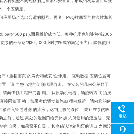
配装各种类型不同规格的定量泵和变量泵，形成结构紧凑而应变
的一个安装座。
任何应用场合选出合适的型号。再者，PVQ柱塞泵的耐久性和长
bar(4600 psi),而且维护成本低。每种机座也能够包括230b
轴使泵的寿命达到30，000小时(在6成的额定压力)，降低使用
会严 / 重损害泵 的寿命和或安*全使用。 驱动数据 安装位置可
布置，请 向您当地的伊顿代理咨询。 在安装的几何公差处于
，请向伊顿工程部门咨 询。 从原动机端看，轴旋转方 向须按
性联轴器直接同轴驱 动，如果考虑驱动轴施加 径向载荷，请向您的伊
。油箱注入经过过滤 的油液，达到足够的液位， 防止在泵的吸
电话
起动之前，通过 高处的泄漏口给壳体加 入所使用的液压油，壳
18080
 钟的自吸，如果泵不自吸， 检查确认油箱和泵的进口 之间没