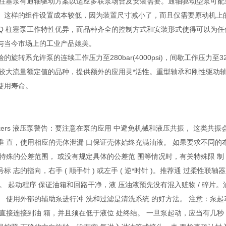
VQ 柱塞泵有通轴驱动方案以适应多联泵场合及安装需要。通轴驱动型泵可
。这样的组件设置成本较低，因为装置尺寸减小了，而且仅需要原动机上
PVQ 柱塞泵工作特性优异，而品种齐全的控制方式和安装形式使得可以为
与当今市场上的工业产品媲美。
旋转系允许泵的连续工作压力至280bar(4000psi)，间歇工作压力至320 
0psi)较大流量额定值的品种，提供额外的应用灵*活性。重型轴承和刚性驱动
使用寿命。
Vickers 液压泵警告：要注意在泵的应用 中避免机械和液压共振， 这类共振
垂 直，使用相应的壳体泄漏 口保证壳体始终充满油液。 如果要求不同的
求特殊的公差范围， 或没有规定具体的公差范 围等情况时，有关特殊限 制
标 志的指向，右手 ( 顺手针 ) 或左手 ( 逆*时针 )。推荐通 过柔
询。 起动程序 保证油箱和回路干净，液 压油液预先没有混入赃物 / 碎片
。 使用外部的辅助泵进行冲 洗和过滤是清洗系统 的好方法。 注意：泵
须直接连接到油 箱，并且须在低于液位 处终结。 一旦泵起动，应当有几秒