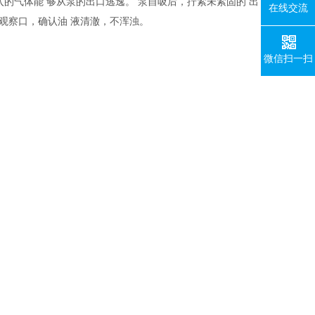
入的气体能 够从泵的出口逃逸。 泵自吸后，拧紧未紧固的 出
在线交流
油箱有观察口，确认油 液清澈，不浑浊。
微信扫一扫