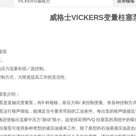
VICKERS/威格士
应用领域
威格士VICKERS变量柱塞泵
塞泵
泵。
化由压力流量补偿／器控制。
的控制方式，大限度提高工作的灵活性。
柱塞泵介绍：
 柱塞泵是直轴式变量泵，有9 种规格，靠压力和/ 来控制变量。有各种控
 柱塞泵运行噪声很低，能满足当今要求苛刻的工业条件。每台泵的噪声级接
施还使输出流量中压力“脉动”很小。这使得采用PVQ 柱塞泵的系统中的
 系列柱塞泵可使用多种类型的液压油液来工作。除了典型的石油基液压油及