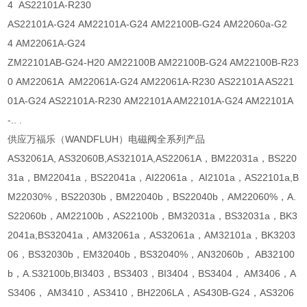
4 AS22101A-R230
AS22101A-G24 AM22101A-G24 AM22100B-G24 AM22060a-G2
4 AM22061A-G24
ZM22101AB-G24-H20 AM22100B AM22100B-G24 AM22100B-R23
0 AM22061A AM22061A-G24 AM22061A-R230 AS22101A AS221
01A-G24 AS22101A-R230 AM22101A AM22101A-G24 AM22101A
-.. .
供应万福乐（WANDFLUH）电磁阀全系列产品
AS32061A, AS32060B,AS32101A,AS22061A，BM22031a，BS220
31a，BM22041a，BS22041a，AI22061a， AI2101a，AS22101a,B
M22030%，BS22030b，BM22040b，BS22040b，AM22060%，A.
S22060b，AM22100b，AS22100b，BM32031a，BS32031a，BK3
2041a,BS32041a，AM32061a，AS32061a，AM32101a，BK3203
06，BS32030b，EM32040b，BS32040%，AN32060b， AB32100
b，A.S32100b,BI3403，BS3403，BI3404，BS3404， AM3406，A
S3406， AM3410，AS3410，BH2206LA，AS430B-G24，AS3206