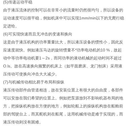
(5)传递运动平稳
由于液压流体的控制可以在非常小的流量时仍然很均匀，所以设备的
运动速度可以很平稳，例如机床中可以实现1mm/min以下的无爬行稳
定进给。
(6)可实现快速而且无冲击的变速和换向
这是由于液压机构的功率重量比大，所以液压设备的惯性小，因此反
应速度就快。例如液压马达的旋转惯量不*功率电动机的10 %，故起
动中等功率电动机要1～2s，而同功率的液动机械的起动时间不超过
O.ls。故在高速换向频繁的机床上（如平面磨床、龙门刨床）采用液
压传动可使换向冲击大大减少。
(7)与机械传动相比易于布局和操纵
液压传动部件由管道相连，故在安装位置上有很大的自由度，各部件
可以安放在我们希望的位置上。例如把泵源放到不影响机器布局的地
方，把操纵机构放在方便的地方，例如轮船上的操纵机构放在船舱前
部的驾驶台上，而其舵机则在船尾，这用机械传动是难于实现的，而
液压传动则没有困难。