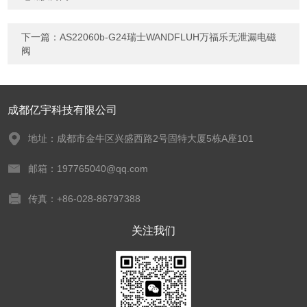
下一篇：
AS22060b-G24瑞士WANDFLUH万福乐无泄漏电磁
阀
成都亿宇科技有限公司
地址：成都市金牛区兴盛西路2号固特大厦5栋A座101
邮箱：197765040@qq.com
传真：+86-028-86797388
关注我们