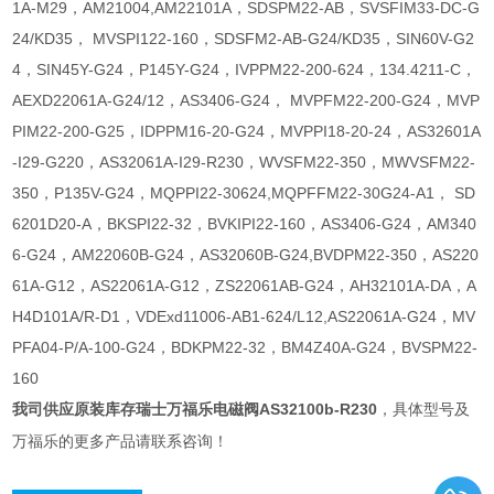
1A-M29，AM21004,AM22101A，SDSPM22-AB，SVSFIM33-DC-G
24/KD35， MVSPI122-160，SDSFM2-AB-G24/KD35，SIN60V-G2
4，SIN45Y-G24，P145Y-G24，IVPPM22-200-624，134.4211-C，
AEXD22061A-G24/12，AS3406-G24， MVPFM22-200-G24，MVP
PIM22-200-G25，IDPPM16-20-G24，MVPPI18-20-24，AS32601A
-I29-G220，AS32061A-I29-R230，WVSFM22-350，MWVSFM22-
350，P135V-G24，MQPPI22-30624,MQPFFM22-30G24-A1， SD
6201D20-A，BKSPI22-32，BVKIPI22-160，AS3406-G24，AM340
6-G24，AM22060B-G24，AS32060B-G24,BVDPM22-350，AS220
61A-G12，AS22061A-G12，ZS22061AB-G24，AH32101A-DA，A
H4D101A/R-D1，VDExd11006-AB1-624/L12,AS22061A-G24，MV
PFA04-P/A-100-G24，BDKPM22-32，BM4Z40A-G24，BVSPM22-
160
我司供应
原装库存瑞士万福乐电磁阀AS32100b-R230
具体型号及
，
万福乐的更多产品请联系咨询！