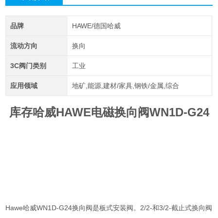
品牌
HAWE/德国哈威
流动方向
换向
3C阀门类别
工业
应用领域
地矿,能源,建材/家具,钢铁/金属,综合
库存哈威HAWE电磁换向阀WN1D-G24
Hawe哈威WN1D-G24换向阀是板式安装阀。2/2-和3/2-截止式换向阀