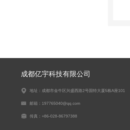
成都亿宇科技有限公司
地址：成都市金牛区兴盛西路2号固特大厦5栋A座101
邮箱：197765040@qq.com
传真：+86-028-86797388