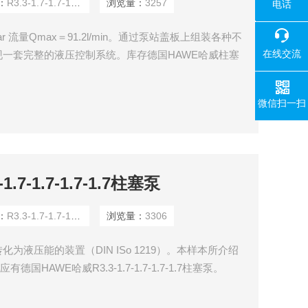
：
R3.3-1.7-1.7-1.7-1.7A
浏览量：
3257
电话
18080
ar 流量Qmax＝91.2l/min。通过泵站盖板上组装各种不
在线交流
一套完整的液压控制系统。库存德国HAWE哈威柱塞
封闭的泵壳既可以安装在油箱里面（液压泵站），也可安装于油臬
个压力输出口（多个相同或不同排量）
微信扫一扫
7-1.7-1.7-1.7柱塞泵
：
R3.3-1.7-1.7-1.7-1.7A
浏览量：
3306
液压能的装置（DIN ISo 1219）。本样本所介绍
HAWE哈威R3.3-1.7-1.7-1.7-1.7柱塞泵。