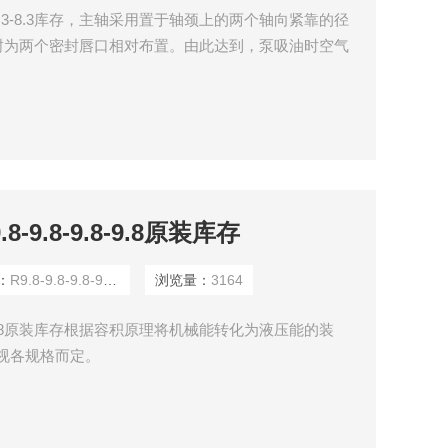
3-8.3-8.3库存，主轴采用置于轴颈上的两个轴向紧靠的径
封为两个密封唇口相对布置。由此达到，泵吸油时空气
既使位于油箱下面时液压油（油柱自重产生泵内微压）
-9.8-9.8-9.8原装库存
：
R9.8-9.8-9.8-9.8A
浏览量：
3164
9.8-9.8原装库存根据容积原理将机械能转化为液压能的装
ar,视各规格而定。