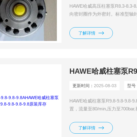
HAWE哈威高压柱塞泵R8.3-8.
向密封圈作为外密封。标准型轴
不会进入泵内（低压区）,而且泵
也不会泄出
了解详情
HAWE哈威柱塞泵R9.8
更新时间：
2025-08-03
型号
HAWE哈威柱塞泵R9.8-9.8-
置，流量至80/min,压力至700b
了解详情