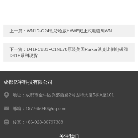
上一篇：
WN1D-G24现货哈威HAWE截止式电磁阀WN
下一篇：
D41FCB31FC1NE70原装美国Parker派克比例电磁阀
D41F系列现货
成都亿宇科技有限公司
地址：成都市金牛区兴盛西路2号固特大厦5栋A座101
邮箱：197765040@qq.com
传真：+86-028-86797388
关注我们