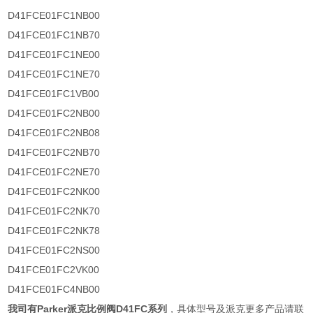
D41FCE01FC1NB00
D41FCE01FC1NB70
D41FCE01FC1NE00
D41FCE01FC1NE70
D41FCE01FC1VB00
D41FCE01FC2NB00
D41FCE01FC2NB08
D41FCE01FC2NB70
D41FCE01FC2NE70
D41FCE01FC2NK00
D41FCE01FC2NK70
D41FCE01FC2NK78
D41FCE01FC2NS00
D41FCE01FC2VK00
D41FCE01FC4NB00
我司有
Parker派克比例阀D41FC系列
，具体型号及派克更多产品请联