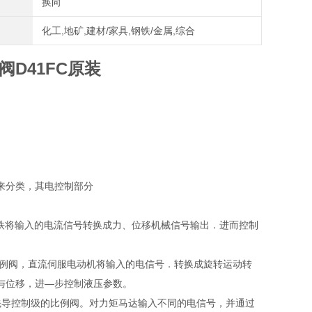
换向
化工,地矿,建材/家具,钢铁/金属,综合
阀D41FC原装
式来分类，其电控制部分
铁将输入的电流信号转换成力、位移机械信号输出．进而控制
的比例阀，直流伺服电动机将输入的电信号．转换成旋转运动转
力与位移，进—步控制液压参数。
结构为先导控制级的比例阀。对力矩马达输入不同的电信号，并通过