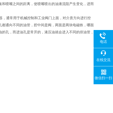
板和喷嘴之间的距离，使喷嘴喷出的油液流阻产生变化，进而
执行器，通常用于机械控制和工业阀门上面，对介质方向进行控
孔都通向不同的油管，腔中间是阀，两面是两块电磁铁，哪面
油的孔，而进油孔是常开的，液压油就会进入不同的排油管，
电话
18080
在线交流
微信扫一扫