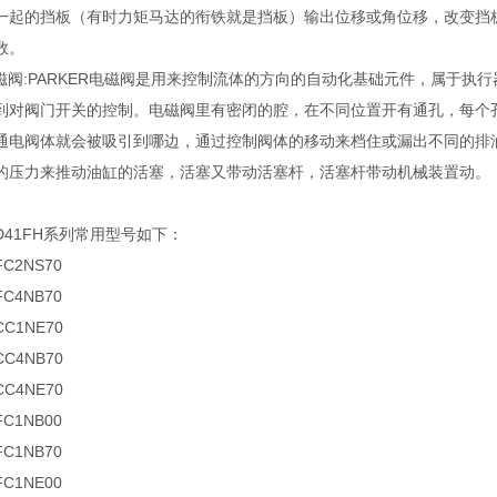
一起的挡板（有时力矩马达的衔铁就是挡板）输出位移或角位移，改变挡
数。
R电磁阀:PARKER电磁阀是用来控制流体的方向的自动化基础元件，属于
到对阀门开关的控制。电磁阀里有密闭的腔，在不同位置开有通孔，每个
通电阀体就会被吸引到哪边，通过控制阀体的移动来档住或漏出不同的排
的压力来推动油缸的活塞，活塞又带动活塞杆，活塞杆带动机械装置动。
D41FH系列常用型号如下：
FC2NS70
FC4NB70
CC1NE70
CC4NB70
CC4NE70
FC1NB00
FC1NB70
FC1NE00