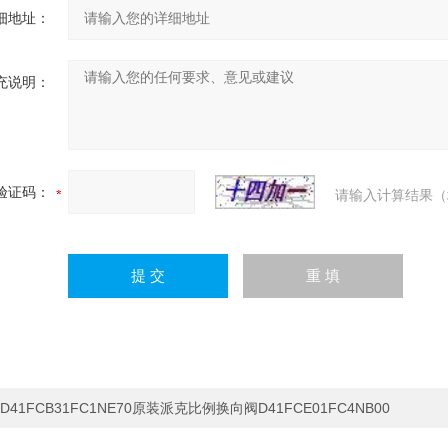
细地址：
充说明：
验证码：
请输入计算结果（
D41FCB31FC1NE70原装派克比例换向阀D41FCE01FC4NB00