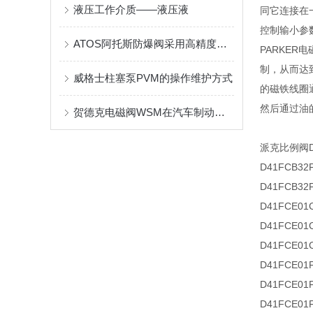
液压工作介质——液压液
同它连接在
控制输小参
ATOS阿托斯防爆阀采用高精度压力传感器与调节装置
PARKE
制，从而达
威格士柱塞泵PVM的操作维护方式
的磁铁线圈
然后通过油
贺德克电磁阀WSM在汽车制动系统中的作用
派克比例阀
D41FCB32
D41FCB32
D41FCE01
D41FCE01
D41FCE01
D41FCE01
D41FCE01
D41FCE01