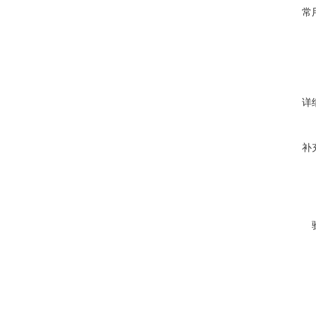
常
详
补