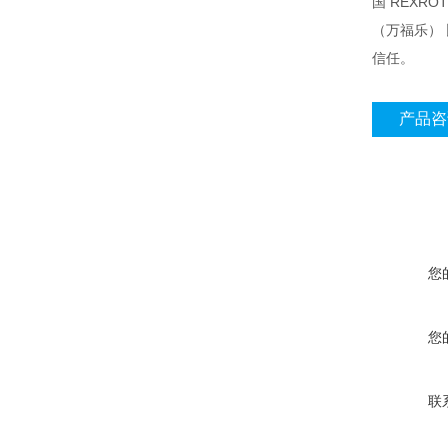
国 REXR
（万福乐）
信任。
产品咨
您
您
联