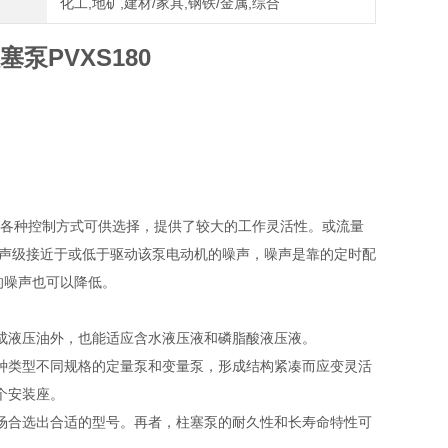
化工,地矿,建材/家具,钢铁/金属,综合
塞泵PVXS180
。有各种控制方式可供选择，提供了较大的工作灵活性。或流量
噪声级接近于或低于驱动该泵电动机的噪声，噪声是靠的定时配
的噪声也可以降低。
成液压油外，也能适应含水液压液和磷脂酸液压液。
种类型不同规格的定量泵和变量泵，形成结构紧凑而应变灵活
个安装座。
场合选出合适的型号。再者，柱塞泵的耐久性和长寿命特性可