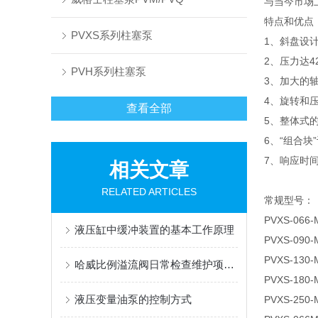
与当今市场
特点和优点
PVXS系列柱塞泵
1、斜盘设
2、压力达42
PVH系列柱塞泵
3、加大的
4、旋转和
查看全部
5、整体式
6、“组合
7、响应时
相关文章
RELATED ARTICLES
常规型号：
PVXS-066-
液压缸中缓冲装置的基本工作原理
PVXS-090-
PVXS-130-
哈威比例溢流阀日常检查维护项目有什么？
PVXS-180-
液压变量油泵的控制方式
PVXS-250-