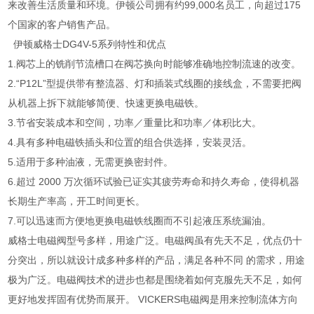
来改善生活质量和环境。伊顿公司拥有约99,000名员工，向超过175
个国家的客户销售产品。
伊顿威格士DG4V-5系列特性和优点
1.阀芯上的铣削节流槽口在阀芯换向时能够准确地控制流速的改变。
2.“P12L”型提供带有整流器、灯和插装式线圈的接线盒，不需要把阀
从机器上拆下就能够简便、快速更换电磁铁。
3.节省安装成本和空间，功率／重量比和功率／体积比大。
4.具有多种电磁铁插头和位置的组合供选择，安装灵活。
5.适用于多种油液，无需更换密封件。
6.超过 2000 万次循环试验已证实其疲劳寿命和持久寿命，使得机器
长期生产率高，开工时间更长。
7.可以迅速而方便地更换电磁铁线圈而不引起液压系统漏油。
威格士电磁阀型号多样，用途广泛。电磁阀虽有先天不足，优点仍十
分突出，所以就设计成多种多样的产品，满足各种不同 的需求，用途
极为广泛。电磁阀技术的进步也都是围绕着如何克服先天不足，如何
更好地发挥固有优势而展开。 VICKERS电磁阀是用来控制流体方向