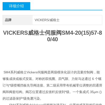
详细介绍
品牌
VICKERS/威格士
VICKERS威格士伺服阀SM4-20(15)57-8
0/40
SM4系列威格士Vickers伺服阀是两级模块化设计的流量控制阀，能
够集成块或板式安装。对称的双线圈、四气隙、力矩马达通过 6 个螺
订与*级喷嘴挡板先导阀连接。第二级采用带有机械零位调整的四通滑
阀和阀套结构。阀芯位置通过反馈杆反馈到*级。一个集成式 35μm ()
的过滤器保护*级免遭污染。