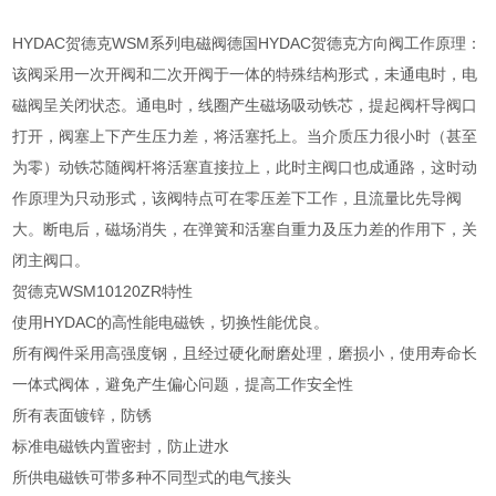
HYDAC贺德克WSM系列电磁阀德国HYDAC贺德克方向阀工作原理：
该阀采用一次开阀和二次开阀于一体的特殊结构形式，未通电时，电
磁阀呈关闭状态。通电时，线圈产生磁场吸动铁芯，提起阀杆导阀口
打开，阀塞上下产生压力差，将活塞托上。当介质压力很小时（甚至
为零）动铁芯随阀杆将活塞直接拉上，此时主阀口也成通路，这时动
作原理为只动形式，该阀特点可在零压差下工作，且流量比先导阀
大。断电后，磁场消失，在弹簧和活塞自重力及压力差的作用下，关
闭主阀口。
贺德克WSM10120ZR特性
使用HYDAC的高性能电磁铁，切换性能优良。
所有阀件采用高强度钢，且经过硬化耐磨处理，磨损小，使用寿命长
一体式阀体，避免产生偏心问题，提高工作安全性
所有表面镀锌，防锈
标准电磁铁内置密封，防止进水
所供电磁铁可带多种不同型式的电气接头