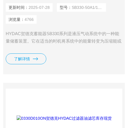
更新时间：
2025-07-28
型号：
SB330-50A1/112A9-330A
浏览量：
4766
HYDAC贺德克蓄能器SB330系列是液压气动系统中的一种能
量储蓄装置。它在适当的时机将系统中的能量转变为压缩能或
位能储存起来，当系统需要时，又将压缩能或位能转变为液压
或气压等能而释放出来，重新补供给系统。当系统瞬间压力增
了解详情
大时，它可以吸收这部分的能量，以保证整个系统压力正常。
我司备有HYDAC贺德克蓄能器SB330系列原装库存现货。