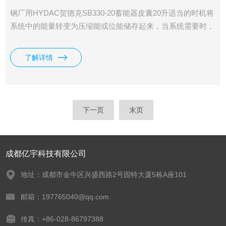
钢厂用HYDAC贺德克SB330-20蓄能器皮囊20升适当的时机将
系统中的能量转变为压缩能或位能储存起来，当系统需要时，
又将压缩能或位能转变为液压或气压等能而释放出来，重新补
供给系统。
了解详情
下一页
末页
成都亿宇科技有限公司
地址：成都市金牛区兴盛西路2号固特大厦5栋A座101
邮箱：197765040@qq.com
传真：+86-028-86797388