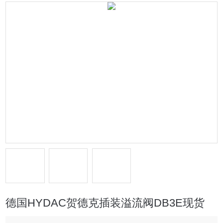
德国HYDAC贺德克插装溢流阀DB3E现货