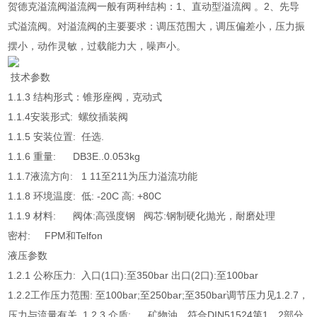
贺德克溢流阀溢流阀一般有两种结构：1、直动型溢流阀 。2、先导
式溢流阀。对溢流阀的主要要求：调压范围大，调压偏差小，压力振
摆小，动作灵敏，过载能力大，噪声小。
技术参数
1.1.3 结构形式：锥形座阀，克动式
1.1.4安装形式: 螺纹插装阀
1.1.5 安装位置: 任选.
1.1.6 重量: DB3E..0.053kg
1.1.7液流方向: 1 11至211为压力溢流功能
1.1.8 环境温度: 低: -20C 高: +80C
1.1.9 材料: 阀体:高强度钢 阀芯:钢制硬化抛光，耐磨处理
密村: FPM和Telfon
液压参数
1.2.1 公称压力: 入口(1口):至350bar 出口(2口):至100bar
1.2.2工作压力范围: 至100bar;至250bar;至350bar调节压力见1.2.7，
压力与流量有关. 1.2.3 介质: 矿物油，符合DIN51524第1、2部分