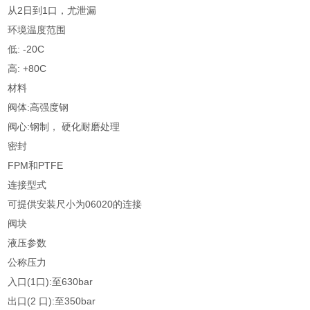
从2日到1口，尤泄漏
环境温度范围
低: -20C
高: +80C
材料
阀体:高强度钢
阀心:钢制， 硬化耐磨处理
密封
FPM和PTFE
连接型式
可提供安装尺小为06020的连接
阀块
液压参数
公称压力
入口(1口):至630bar
出口(2 口):至350bar