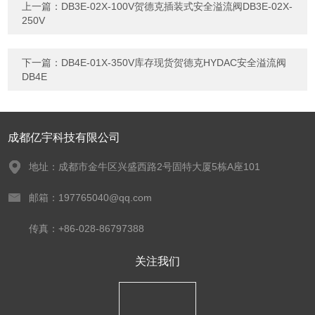
上一篇：
DB3E-02X-100V贺德克插装式安全溢流阀DB3E-02X-
250V
下一篇：
DB4E-01X-350V库存现货贺德克HYDAC安全溢流阀
DB4E
成都亿宇科技有限公司
地址：成都市金牛区兴盛西路2号固特大厦5栋A座101
邮箱：197765040@qq.com
传真：+86-028-86797388
关注我们