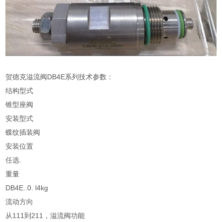
贺德克溢流阀DB4E系列技术参数：
结构型式
锥型座阀
安装型式
蝶纹插装阀
安装位置
任选.
重量
DB4E..0. l4kg
流动方向
从111到211，溢流阀功能