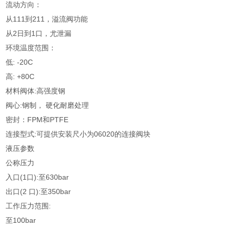
流动方向：
从111到211，溢流阀功能
从2日到1口，尤泄漏
环境温度范围：
低: -20C
高: +80C
材料阀体:高强度钢
阀心:钢制， 硬化耐磨处理
密封：FPM和PTFE
连接型式:可提供安装尺小为06020的连接阀块
液压参数
公称压力
入口(1口):至630bar
出口(2 口):至350bar
工作压力范围:
至100bar