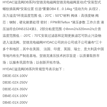
HYDAC溢流阀DB系列/贺德克电磁阀贺德克电磁阀直动式*安装型式
螺纹插装阀*安装位置 任选*重量DB4 E...0.14kg *流动方向 从l至2，
压力溢流*环境温度范围 低：20℃：50℃*材料 阀体：高强度钢 阀
芯：钢制，硬化耐磨处理 密封：FPM和Teflon *液压参数 工作介质 液
压油符合DIN51524第1、2部分粘度范围 小8mm2/s320mm2/s介质
温度范围低：-20℃：70℃安装过滤器和定期更换滤芯可防止污染物
进入溢流阀。贺德克电磁阀HYDAC公司的分公司或子公司遍布*三十
多个和地区，其中在美国、 法国、印度、英国、瑞士、意大利及中国
等地均有生产制造基地。贺德克液压技术的宗旨是：以质量取胜市
场；以服务巩固市场；以创新开拓市场。
HYDAC溢流阀DB系列常规型号表示如下：
DB3E-02X-100V
DB3E-02X-250V
DB3E-02X-350V
DB4E-01X-100V
DB4E-01X-200V