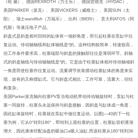
（哈 威）、德国REXROTH（力士乐）、德国贺德克（HYDAC）、
美国PARKER（派克）、美国VICKERS（威格士）、美国SUN（太
阳）、瑞士wandfluh（万福乐）、比利（BIERI）、意大利ATOS（阿
托斯）等液压电子产品。
斜盘式是斜盘相对回转的缸体有一倾斜角度，而引起柱塞在泵缸中往
复运动。传动轴轴线和缸体轴线是*的。这种结构较简单，转速较高，
但工作条件要求高，柱塞端部与斜盘的接触部往往是薄弱环节。斜轴
式的斜盘轴线与传动轴轴线是*的。它是由于柱塞缸体相对传动轴倾斜
一角度而使柱塞作往复运动。流量调节依靠摆动柱塞缸体的角度来实
现，故有的又称摆缸式。它与斜盘式相比，工作可靠，流量大，但结
构复杂。
美国Parker派克轴向柱塞PV泵当电动机带动传动轴旋转时，泵缸与柱
塞一同旋转，柱塞头永远保持与斜盘接触，因斜盘与缸体成一角度，
因此缸体旋转时，柱塞就在泵缸中做往复运动。以图|—40的下一柱
塞为例，它从0°转到180°，即转到上面柱塞的位置，柱塞缸容积逐渐
增大，因此液体经配油盘的吸油口a吸人油缸;而该柱塞从180°转到36