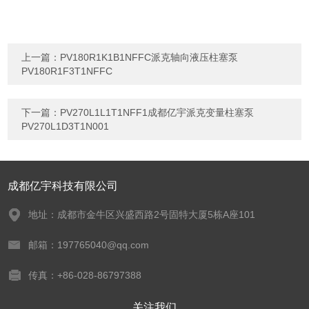
上一篇：
PV180R1K1B1NFFC派克轴向液压柱塞泵
PV180R1F3T1NFFC
下一篇：
PV270L1L1T1NFF1成都亿宇派克变量柱塞泵
PV270L1D3T1N001
成都亿宇科技有限公司
地址：成都市金牛区兴盛西路2号固特大厦5栋A座101
邮箱：197765040@qq.com
传真：+86-028-86797388
关注我们