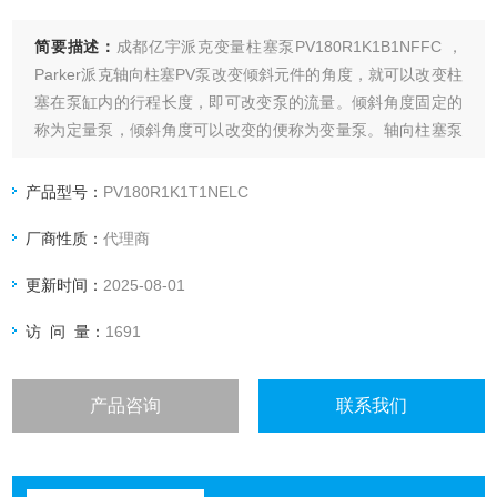
简要描述：
成都亿宇派克变量柱塞泵PV180R1K1B1NFFC ，
Parker派克轴向柱塞PV泵改变倾斜元件的角度，就可以改变柱
塞在泵缸内的行程长度，即可改变泵的流量。倾斜角度固定的
称为定量泵，倾斜角度可以改变的便称为变量泵。轴向柱塞泵
根据倾斜元件的不同，有斜盘式和斜轴式两种。
产品型号：
PV180R1K1T1NELC
厂商性质：
代理商
更新时间：
2025-08-01
访 问 量：
1691
产品咨询
联系我们