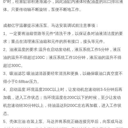
0°时，柱塞缸容积逐渐减小，因此油缸内液体经配油盘的出口排出液
体。只要传动轴不断旋转，泵便不断地工作。
成都亿宇温馨提示液压泵、马达安装调试前注意事项：
1、一定要将油箱管路等元件*清洗干净，以保证条对油液清洁度的要
求；重点在清理液压油箱和元件的所有接口，接头等元件。
2、油液温度的要求:温升在启动发动机，液压系统工作5分钟，液压
油的温升不得超过100C；液压系统工作10分钟，液压油的温升不得
超过300C。
3、吸油滤芯:吸油滤清器要经常清洗和更换，以确保吸油口真空度不
得小于0.68bar压力。
4、启动温度:环境温度200C以上时，让发动机怠速动转3-5分钟后再
加载，进入工作状态；当环境温度在200C以下的时候，至少让发动
机怠速动转30分钟以上，待油温达到200C左右再加载，进入工作状
态。
5、壳体注油:在装上泵、马达并将系统正确连接完毕后，向泵或马达