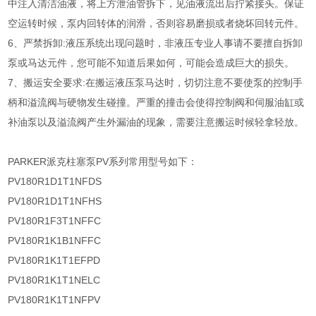
中注入清洁油液，将上方泄油管拆下，见油液流出后拧紧接头。保证
空运转时候，泵内回转体的润滑，否则容易磨损或者烧坏回转元件。
6、严禁拆卸:液压系统出现问题时，非液压专业人事请不要擅自拆卸
泵或马达元件，您可能不知道后果如何，可能会造成巨大的损失。
7、搬运安全要求:在搬运液压泵马达时，切切注意不要使泵的控制手
柄和溢流阀与硬物发生碰撞。严重的撞击会使得控制阀和伺服油缸或
补油泵以及溢流阀产生外漏油的现象，需要注意搬运时候轻拿轻放。
PARKER派克柱塞泵PV系列常用型号如下：
PV180R1D1T1NFDS
PV180R1D1T1NFHS
PV180R1F3T1NFFC
PV180R1K1B1NFFC
PV180R1K1T1EFPD
PV180R1K1T1NELC
PV180R1K1T1NFPV