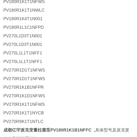
PV180R1K1T1NFWS
PV180R1K1T1NWLC
PV180R1K4T1N001
PV180R1L1C1NFPD
PV270L1D3T1N001
PV270L1D3T1N001
PV270L1L1T1NFF1
PV270L1L1T1NFF1
PV270R1D1T1NFWS
PV270R1D1T1NFWS
PV270R1K1B1NFPR
PV270R1K1D1NFWS
PV270R1K1T1NFWS
PV270R1K1T1NYCB
PV270R9K1T1NTLC
成都亿宇派克变量柱塞泵PV180R1K1B1NFFC
,
具体型号及派克更