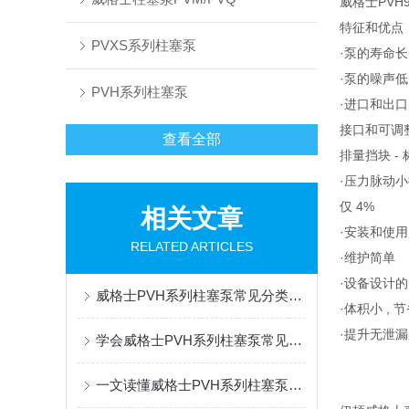
威格士PVH
特征和优点
PVXS系列柱塞泵
·泵的寿命长
·泵的噪声低
PVH系列柱塞泵
·进口和出
接口和可调
查看全部
排量挡块 - 
·压力脉动
仅 4%
相关文章
·安装和使
RELATED ARTICLES
·维护简单
·设备设计
威格士PVH系列柱塞泵常见分类有哪些，看完你就知道了
·体积小 , 
·提升无泄
学会威格士PVH系列柱塞泵常见故障排除，既省心又省钱
一文读懂威格士PVH系列柱塞泵结构组成，就是这么简单