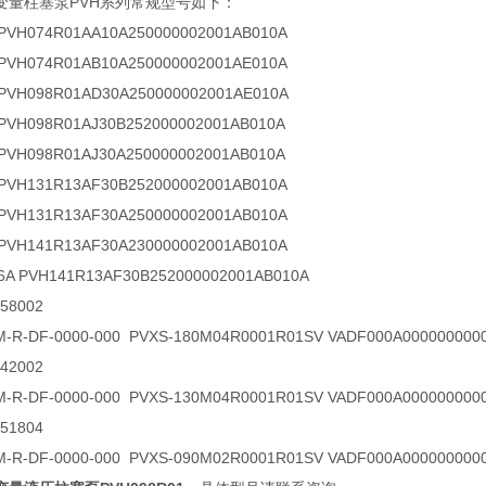
变量柱塞泵PVH系列常规型号如下：
 PVH074R01AA10A250000002001AB010A
 PVH074R01AB10A250000002001AE010A
 PVH098R01AD30A250000002001AE010A
 PVH098R01AJ30B252000002001AB010A
 PVH098R01AJ30A250000002001AB010A
 PVH131R13AF30B252000002001AB010A
 PVH131R13AF30A250000002001AB010A
 PVH141R13AF30A230000002001AB010A
6A PVH141R13AF30B252000002001AB010A
058002
M-R-DF-0000-000 PVXS-180M04R0001R01SV VADF000A000000000
42002
M-R-DF-0000-000 PVXS-130M04R0001R01SV VADF000A000000000
51804
M-R-DF-0000-000 PVXS-090M02R0001R01SV VADF000A000000000