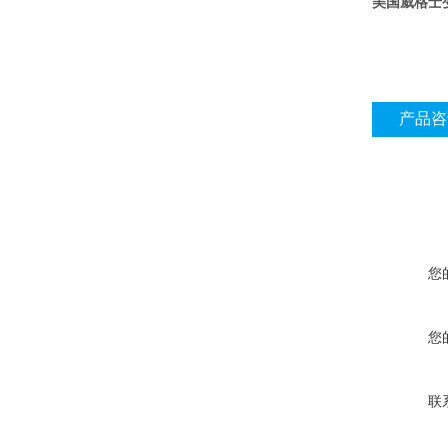
美国威格士变
产品咨
您
您
联