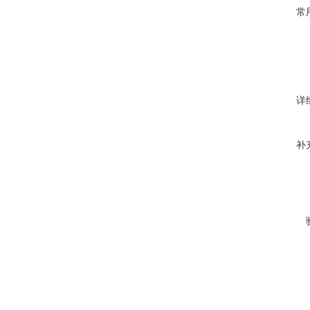
常
详
补