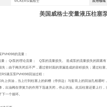
VICKERS/威格士
应用领域
美国威格士变量液压柱塞泵PV
PVH098的流量：
流量； Qt泵的理论流量； Q泵的流量损失。 造成泵的流量损失的因素
损失；由于阀关闭后不严，通过密封面的泄漏造成的容积损失；通过柱塞
KERS液压泵PVH098回油过程：
8柱塞向上供油，当上行到柱塞上的斜槽（停供边）与套筒上的回油孔相通
降，出油阀在弹簧力的作用下迅速关闭，停止供油。此后柱塞还要上行，
了下一个循环。