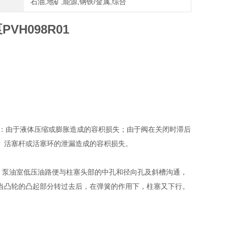
石油,地矿,能源,钢铁/金属,综合
H098R01
有：由于液体压缩或膨胀造成的容积损失；由于阀在关闭时滞后
、活塞杆或活塞环的泄漏造成的容积损失。
时，泵油室低压油路便与柱塞头部的中孔和径向孔及斜槽沟通，
当凸轮的凸起部分转过去后，在弹簧的作用下，柱塞又下行。