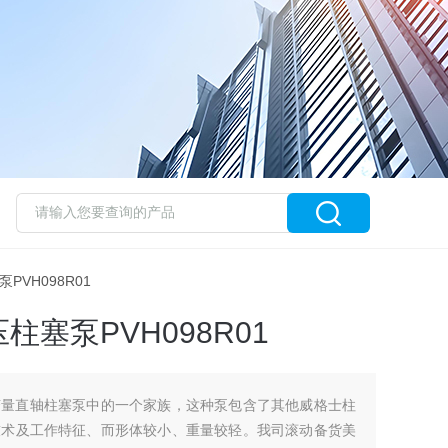
泵PVH098R01
塞泵PVH098R01
变量直轴柱塞泵中的一个家族，这种泵包含了其他威格士柱
技术及工作特征、而形体较小、重量较轻。我司滚动备货美