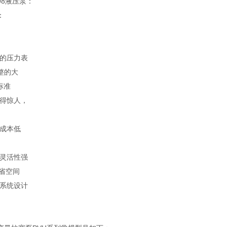
98液压泵：
：
口的压力表
整的大
标准
小得惊人，
用成本低
的灵活性强
节省空间
漏系统设计