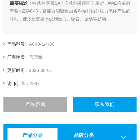
简要描述：
哈威柱塞泵SAP,哈威电磁阀即刻发货HAWE哈威微
型蓄能器AC40，蓄能器能吸收由各种泵排出的压力流体产生的
脉动，使液压管路不受到压力、噪音、振动等影响。
产品型号：
AC40-1/4-30
厂商性质：
代理商
更新时间：
2025-08-01
访 问 量：
2287
产品咨询
联系我们
产品分类
品牌分类