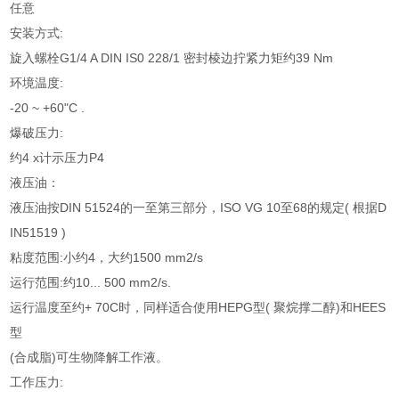
任意
安装方式:
旋入螺栓G1/4 A DIN IS0 228/1 密封棱边拧紧力矩约39 Nm
环境温度:
-20 ~ +60"C .
爆破压力:
约4 x计示压力P4
液压油：
液压油按DIN 51524的一至第三部分，ISO VG 10至68的规定( 根据D
IN51519 )
粘度范围:小约4，大约1500 mm2/s
运行范围:约10... 500 mm2/s.
运行温度至约+ 70C时，同样适合使用HEPG型( 聚烷撑二醇)和HEES
型
(合成脂)可生物降解工作液。
工作压力: