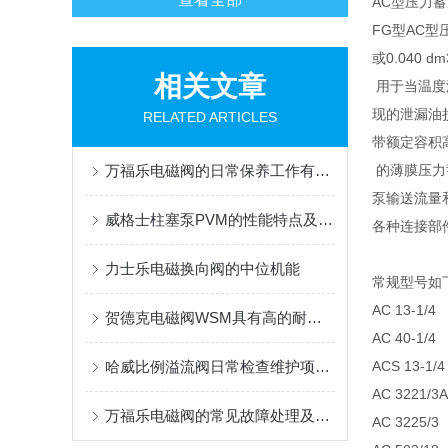
AC型压力
FG型AC型
或0.040 dm
相关文章
用于当温度
现的泄漏油
RELATED ARTICLES
带额定容积高至
万福乐电磁阀的日常保养工作有哪些呢?
的薄膜压力
泵输送流量
威格士柱塞泵PVM的性能特点及主要应用途径
各种连接部
力士乐电磁换向阀的中位机能
常规型号如
AC 13-1/4
贺德克电磁阀WSM具有高的耐用性和可靠性
AC 40-1/4
哈威比例溢流阀日常检查维护项目有什么？
ACS 13-1/4
AC 3221/3A
万福乐电磁阀的常见故障处理及防范
AC 3225/3