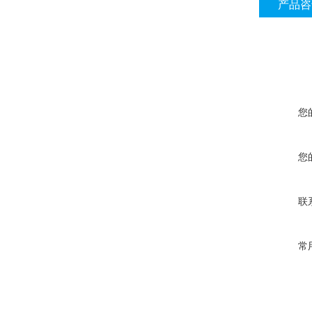
产品咨
您
您
联
常