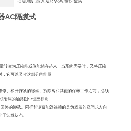
石油,地矿,能源,建材/家具,钢铁/金属
器AC隔膜式
能量转变为压缩能或位能储存起来，当系统需要时，又将压缩
时，它可以吸收这部分的能量
行维修、松开拧紧的螺丝、拆除阀和其他的保养工作之前，必须
册或附属的油路图中也应标明
力回路的卸载。同样和该蓄能器连接的是负遮盖的座阀式方向
处于卸载状态。