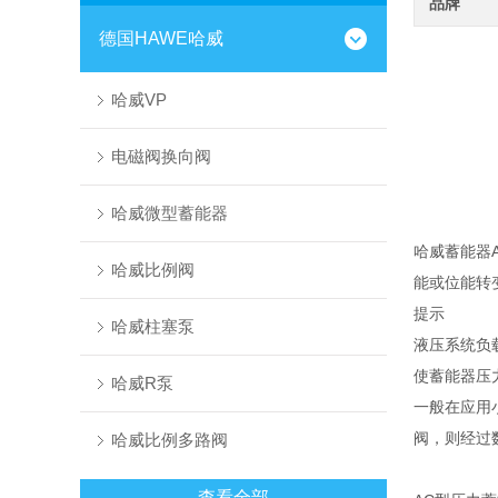
品牌
德国HAWE哈威
哈威VP
电磁阀换向阀
哈威微型蓄能器
哈威蓄能器
哈威比例阀
能或位能转
提示
哈威柱塞泵
液压系统负
使蓄能器压
哈威R泵
一般在应用
阀，则经过
哈威比例多路阀
查看全部