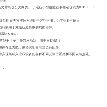
蓄能器
压力蓄能器分为两类。 该液压小型蓄能器带额定容积为0.013 dm3
3
波动时在夹紧液压系统用于容积平衡，为了弥补可能出
损耗或用于减振压差操纵的功能部件。
3.5 dm3
蓄能器主要用作液压油源，用于支持/增加
和保存压力能，例如实现蓄能器负荷回路。
件实现集成入液压设备的各种不同安装位置处和不同安装点处。
下：