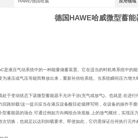
HAWE/德国哈威
应用领域
德国HAWE哈威微型蓄能
AC是液压气动系统中的一种能量储蓄装置。它在适当的时机将系统中的
变为液压或气压等能而释放出来，重新补供给系统。当系统瞬间压力增大
载处于变动状态下该微型蓄能器不允许干涉(充气或放气)。也就是:在进
力回路卸载!这一提示应当在液压设备醒目处镶牌写明，在设备的操作手
小型蓄能器的场合,可通过例如方向阀组合块底板.上的放气螺丝，实现压
数次切换，也就足以达到卸载要求。即使如此，它仍需保证任何执行元件