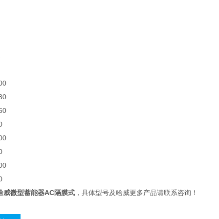
00
30
60
0
00
0
00
0
E哈威微型蓄能器AC隔膜式
，具体型号及哈威更多产品请联系咨询！