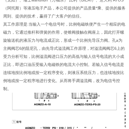
（太阳）、瑞士wandfluh（万福乐） 比利（BIERI）、意大利 ATOS
（阿托斯）等液压电子产品，本公司提供的产品质量*乘、提供的服务
周到、提供的技术，赢得了广大客户的信任。
其工作原理是:当输入一个电信号时，比例电磁铁便产生一个相应的电
磁力，它通过推杆和弹簧的作用，使锥阀接触在阀座上，因此打开螺
旋输送机的液压力与电流成正比，形成一个比例先导压力阀。孔a为
主阀阀芯6的阻尼孔，由先导式溢流阀工作原理，对溢流阀阀芯6上的
受力分析可知，比例溢流阀进口压力的高低与输人信号电流的大小成
正比，即进口油压受输入电磁铁的电流大小控制。若输入信号电流是
连续地按比例地或按一定程序变化，则液压系统压力，也连续地按比
例地或按一定程序地进行变化。从而将手调溢流阀，改为电信号控
制。