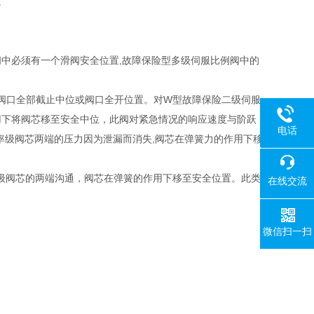
。
阀中必须有一个滑阀安全位置,故障保险型多级伺服比例阀中的
各阀口全部截止中位或阀口全开位置。对W型故障保险二级伺服
用下将阀芯移至安全中位，此阀对紧急情况的响应速度与阶跃
电话
率级阀芯两端的压力因为泄漏而消失,阀芯在弹簧力的作用下移
18080
率级阀芯的两端沟通，阀芯在弹簧的作用下移至安全位置。此类
在线交流
微信扫一扫