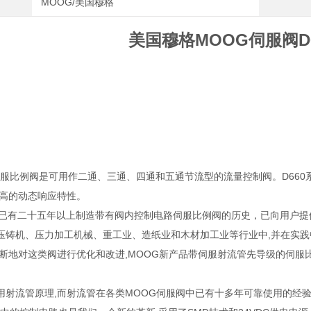
MOOG/美国穆格
美国穆格MOOG伺服阀D66
列伺服比例阀是可用作二通、三通、四通和五通节流型的流量控制阀。D66
很高的动态响应特性。
司已有二十五年以上制造带有阀内控制电路伺服比例阀的历史，已向用户提供
压铸机、压力加工机械、重工业、造纸业和木材加工业等行业中,并在实践中
不断地对这类阀进行优化和改进,MOOG新产品带伺服射流管先导级的伺
用射流管原理,而射流管在各类MOOG伺服阀中已有十多年可靠使用的经