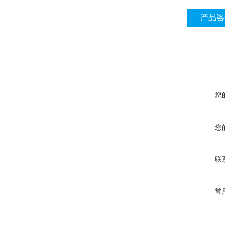
产品咨
您
您
联
常