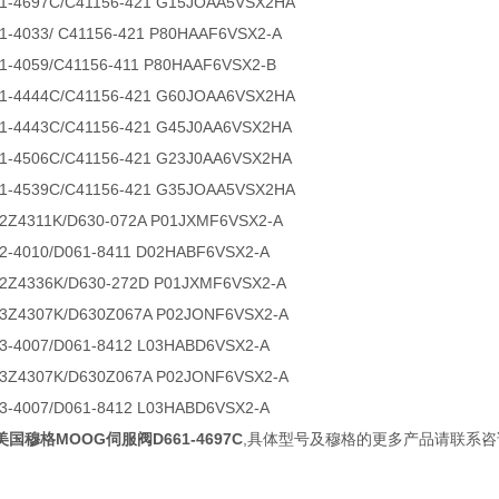
-4697C/C41156-421 G15JOAA5VSX2HA
-4033/ C41156-421 P80HAAF6VSX2-A
-4059/C41156-411 P80HAAF6VSX2-B
-4444C/C41156-421 G60JOAA6VSX2HA
-4443C/C41156-421 G45J0AA6VSX2HA
-4506C/C41156-421 G23J0AA6VSX2HA
-4539C/C41156-421 G35JOAA5VSX2HA
Z4311K/D630-072A P01JXMF6VSX2-A
-4010/D061-8411 D02HABF6VSX2-A
Z4336K/D630-272D P01JXMF6VSX2-A
Z4307K/D630Z067A P02JONF6VSX2-A
-4007/D061-8412 L03HABD6VSX2-A
Z4307K/D630Z067A P02JONF6VSX2-A
-4007/D061-8412 L03HABD6VSX2-A
美国穆格MOOG伺服阀D661-4697C
,具体型号及穆格的更多产品请联系咨