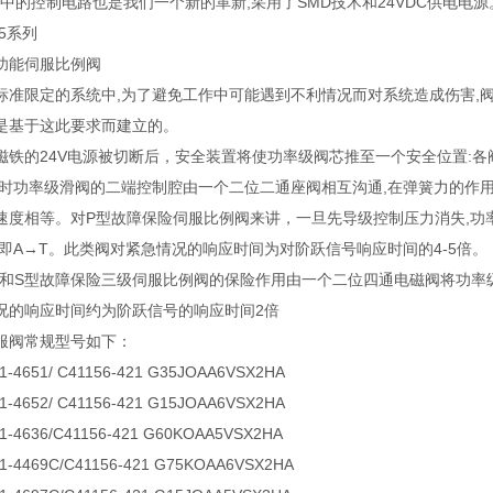
阀中的控制电路也是我们一个新的革新,采用了SMD技术和24VDC供电电源
65系列
功能伺服比例阀
标准限定的系统中,为了避免工作中可能遇到不利情况而对系统造成伤害,
是基于这此要求而建立的。
磁铁的24V电源被切断后，安全装置将使功率级阀芯推至一个安全位置:
要时功率级滑阀的二端控制腔由一个二位二通座阀相互沟通,在弹簧力的作
速度相等。对Р型故障保险伺服比例阀来讲，一旦先导级控制压力消失,功
,即A→T。此类阀对紧急情况的响应时间为对阶跃信号响应时间的4-5倍。
列W和S型故障保险三级伺服比例阀的保险作用由一个二位四通电磁阀将功
况的响应时间约为阶跃信号的响应时间2倍
服阀常规型号如下：
-4651/ C41156-421 G35JOAA6VSX2HA
-4652/ C41156-421 G15JOAA6VSX2HA
-4636/C41156-421 G60KOAA5VSX2HA
-4469C/C41156-421 G75KOAA6VSX2HA