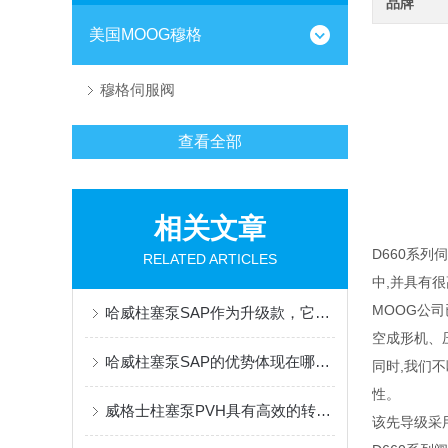
品牌
美国MOOG穆格
穆格伺服阀
查看全部
相关文章
D660系
RELATED ARTICLES
中,并具有
MOOG公
哈威柱塞泵SAP作为升级款，它的优势和特点有很多
空成形机、
哈威柱塞泵SAP的优势体现在哪些方面？
同时,我们
性。
威格士柱塞泵PVH具有高效的转换效率和较低的能耗
该先导级采