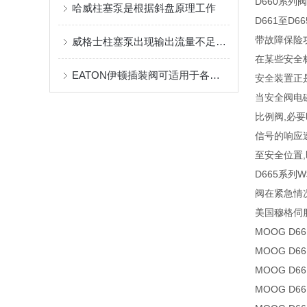
D660系列
哈威柱塞泵是根据斜盘原理工作
D661至D6
带故障保险
威格士柱塞泵出现输出流量不足或不输出油液时的处理方法
在某些安全
EATON伊顿插装阀可适用于各种高压大流量系统
安全装置正
当安全阀电
比例阀,必
信号的响应
至安全位置
D665系
阀在紧急情
美国穆格伺
MOOG D661
MOOG D661
MOOG D661
MOOG D661