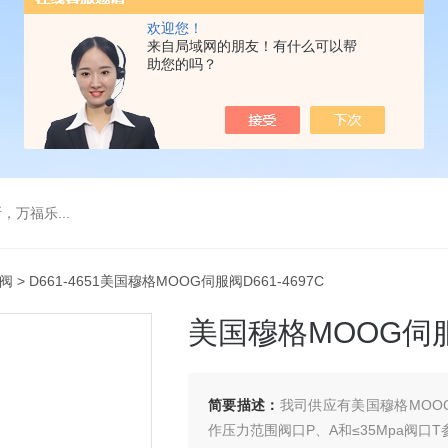
欢迎您！
来自局域网的朋友！有什么可以帮
助您的吗？
万福乐...
阀
> D661-4651美国穆格MOOG伺服阀D661-4697C
美国穆格MOOG伺服阀
简要描述：
我司供应有美国穆格MOOG伺
作压力范围阀口P、A和≤35Mpa阀口