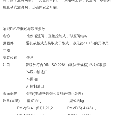
种，除了溢流阀常开，安全阀常闭外，从结构上讲，安全阀一般都采
用直动式溢流阀，以确保安全可靠。
哈威PMVP概述与液压参数
名称 比例溢流阀，直接控制式，球座阀结构
紧固件 通孔或板式安装取决于型式，参见第4+ +节的元件尺
寸图
安装位置 任意
油口 管螺纹符合DIN ISO 228/1 (取决于规格)或板式联接
P=压力油进口
R=回油口
S=控制油口
表面保护 镀锌(电磁铁镀锌和黄褐色钝化处理)
质量(重量) 型式约kg 型式约kg
PMV(S) 41 (51)1,21,2 PMVP(S) 4 (45)1,1