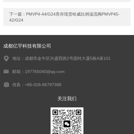
下一篇：
PMVP4-44/G24库存现货哈威比例溢流阀PMVP45-
42/G24
成都亿宇科技有限公司
地址：成都市金牛区兴盛西路2号固特大厦5栋A座101
邮箱：197765040@qq.com
传真：+86-028-86797388
关注我们