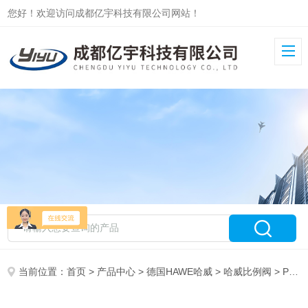
您好！欢迎访问成都亿宇科技有限公司网站！
当前位置：
首页
>
产品中心
>
德国HAWE哈威
>
哈威比例阀
> PMVP4-43/G24HAWE哈威比例溢流阀PMVP4-44/G24原装现货