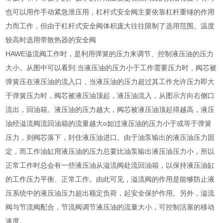
也可以用作手动紧急泄压用，杠杆式安全阀主要依靠杠杆重锤的作用
力而工作，但由于杠杆式安全阀体积庞大往往限制了选用范围。温度
较高时选用带散热器的安全阀
HAWE溢流阀工作时，是利用弹簧的压力来调节、控制液压油的压力
大小。从图中可以看到:当液压油的压力小于工作需要压力时，阀芯被
弹簧压在液压油的流入口，当液压油的压力超过其工作允许压力即大
于弹簧压力时，阀芯被液压油顶起，液压油流入，从图示方向右侧口
流出，回油箱。液压油的压力越大，阀芯被液压油顶起得越高，液压
油经溢流阀流回油箱的流量越大o如过液压油的压力小于或等于弹簧
压力，则阀芯落下，封住液压油进口。由于油泵输出的液压油压力固
定，而工作油缸用液压油的压力总要比油泵输出液压油压力小，所以
正常工作时总会有一些液压油从溢流阀处流回油箱，以保持液压油缸
的工作压力平衡、正常工作。由此可见，溢流阀的作用是能够防止液
压系统中的液压油压力超出额定负荷，起安全保护作用。另外，溢流
阀与节流阀配合，节流阀调节液压油的流量大小，可控制活塞的移动
速度。