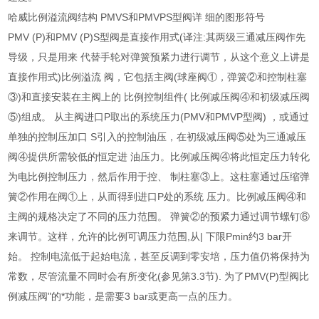
哈威比例溢流阀结构 PMVS和PMVPS型阀详 细的图形符号
PMV (P)和PMV (P)S型阀是直接作用式(译注:其两级三通减压阀作先
导级，只是用来 代替手轮对弹簧预紧力进行调节，从这个意义上讲是
直接作用式)比例溢流 阀，它包括主阀(球座阀①，弹簧②和控制柱塞
③)和直接安装在主阀上的 比例控制组件( 比例减压阀④和初级减压阀
⑤)组成。 从主阀进口P取出的系统压力(PMV和PMVP型阀) ，或通过
单独的控制压加口 S引入的控制油压，在初级减压阀⑤处为三通减压
阀④提供所需较低的恒定进 油压力。比例减压阀④将此恒定压力转化
为电比例控制压力，然后作用于控、 制柱塞③上。这柱塞通过压缩弹
簧②作用在阀①上，从而得到进口P处的系统 压力。比例减压阀④和
主阀的规格决定了不同的压力范围。 弹簧②的预紧力通过调节螺钉⑥
来调节。这样，允许的比例可调压力范围,从| 下限Pmin约3 bar开
始。 控制电流低于起始电流，甚至反调到零安培，压力值仍将保持为
常数，尽管流量不同时会有所变化(参见第3.3节). 为了PMV(P)型阀比
例减压阀"的*功能，是需要3 bar或更高一点的压力。