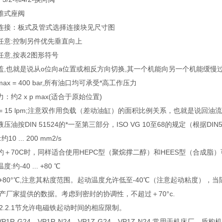
锥式座阀
连接：板式及管式选择连接块见尺寸图
任意:控制另件优先垂直向上
任意,按表2图形符号
盖,也就是说从o位向a位置或相反方向切换,其一个机能向另一个机能缓慢过
x = 400 bar,所有油口均可承受*高工作压力
约2 x p max(适合于原始位置)
 = 15 lpm;注意双作用负载（差动油缸）的面积比例关系，也就是说回
油按DIN 51524的*一至第三部分，ISO VG 10至68的规定（根据DIN51
0 ... 200 mm2/s
约＋70C时，同样适合使用HEPC型（聚烷撑二醇）和HEES型（合成脂
约-40 ... +80 ℃
 ... +80°℃,注意其粘度范围。起动温度允许低至-40℃（注意起动粘度
产厂家提供的数据。考虑到密封的协调性，不超过＋70°c.
2.2.1节允许电磁铁起动时间的相应限制。
1R-G24，VP1R-N24，VP1Z-G24，VP1Z-N24,常用于机床厂，盾