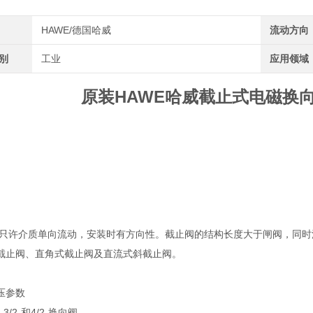
HAWE/德国哈威
流动方向
类别
工业
应用领域
原装HAWE哈威截止式电磁换向
只许介质单向流动，安装时有方向性。截止阀的结构长度大于闸阀，同时
截止阀、直角式截止阀及直流式斜截止阀。
压参数
3/2-和4/2-换向阀