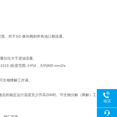
渡。对于3/2-换向阀则所有油口都连通。
油流量往往大于进油流量。
519 )粘度范围:小约4，大约800 mm2/s
）可生物降解工作液。
），当随后的稳定运行温度至少升高20K时。可生物分解（降解）工
电话
18080
构机，钢厂等等。