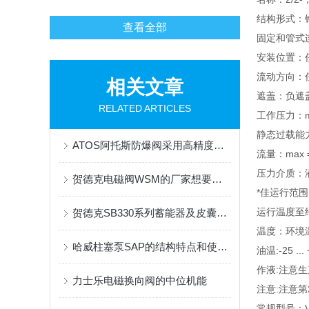
结构形式：
查看全部
固定和管式
安装位置：
流动方向：
相关文章
遮盖：负遮
RELATED ARTICLES
工作压力：ma
静态过载能力：
ATOS阿托斯防爆阀采用高精度压力传感器与调节装置
流量：max
压力介质：液压
贺德克电磁阀WSM的厂家想要获得顾客的信任就要做到这三点
*佳运行范围:约1
运行温度至
贺德克SB330系列蓄能器及皮囊的作用及应用概述
温度：环境温度:
哈威柱塞泵SAP的结构特点和使用维护方式
油温:-25
作液:注意生
力士乐电磁换向阀的中位机能
注意:注意第
常规型号：VP