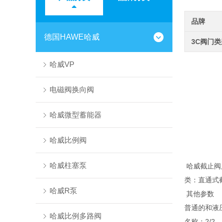
品牌
德国HAWE哈威
3C阀门
哈威VP
电磁阀换向阀
哈威微型蓄能器
哈威比例阀
哈威柱塞泵
哈威截止阀
类：直通式
哈威R泵
其他参数
普通的和液
哈威比例多路阀
名称：2/2-，