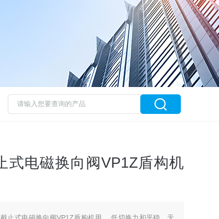
止式电磁换向阀VP1Z盾构机
威截止式电磁换向阀VP1Z盾构机用 ，低切换力和平稳、无