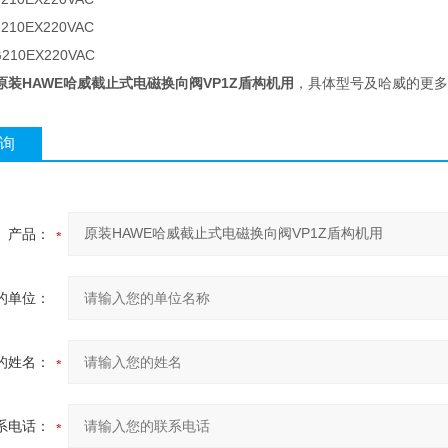
G210EX220VAC
G210EX220VAC
原装HAWE哈威截止式电磁换向阀VP1Z盾构机用
，具体型号及哈威的更多
询
产品：
的单位：
的姓名：
系电话：