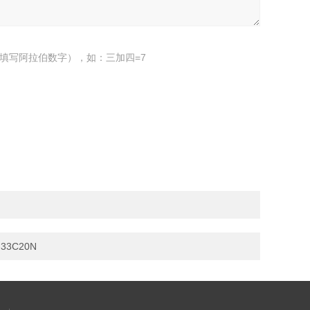
填写阿拉伯数字），如：三加四=7
33C20N