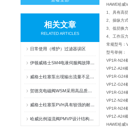
HAWE哈威
1、具有高
2、操纵方
相关文章
3、低切换
RELATED ARTICLES
4、工作压力#
常规型号：VP
日常使用（维护）过滤器误区
型号举例：
VP1R-N2
伊顿威格士SM4电液伺服阀故障、原因、排除
VP1Z-A2
VP1R-G2
威格士柱塞泵出现输出流量不足或不输出油液时的处理方法
VP1Z-G2
贺德克电磁阀WSM采用高品质的材料和严格的生产工艺
VP1R-G2
VP1Z-N2
威格士柱塞泵PVH具有较强的耐磨性和抗压能力
VP1R-N2
VP1Z-A2
哈威比例溢流阀PMVP设计结构简单，更容易维护和安装
HAWE哈威V