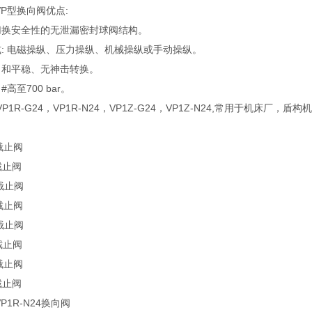
VP型换向阀优点:
切换安全性的无泄漏密封球阀结构。
式: 电磁操纵、压力操纵、机械操纵或手动操纵。
力和平稳、无神击转换。
高至700 bar。
1R-G24，VP1R-N24，VP1Z-G24，VP1Z-N24,常用于机床厂，盾
4截止阀
4截止阀
4截止阀
4截止阀
4截止阀
4截止阀
4截止阀
4截止阀
P1R-N24换向阀