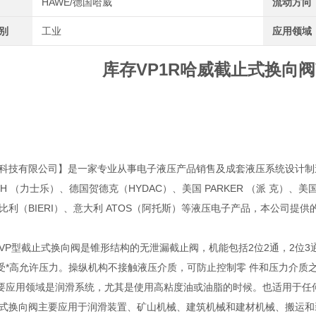
HAWE/德国哈威
流动方向
类别
工业
应用领域
库存VP1R哈威截止式换向阀
科技有限公司】是一家专业从事电子液压产品销售及成套液压系统设计制造
OTH （力士乐）、德国贺德克（HYDAC）、美国 PARKER （派 克）、美国 
 比利（BIERI）、意大利 ATOS（阿托斯）等液压电子产品，本公司
VP型截止式换向阀是锥形结构的无泄漏截止阀，机能包括2位2通，2位3
受*高允许压力。操纵机构不接触液压介质，可防止控制零 件和压力介质
要应用领域是润滑系统，尤其是使用高粘度油或油脂的时候。也适用于任
止式换向阀主要应用于润滑装置、矿山机械、建筑机械和建材机械、搬运和