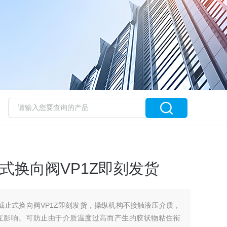
止式换向阀VP1Z即刻发货
威截止式换向阀VP1Z即刻发货，操纵机构不接触液压介质，
互影响。可防止由于介质温度过高而产生的胶状物粘住衔