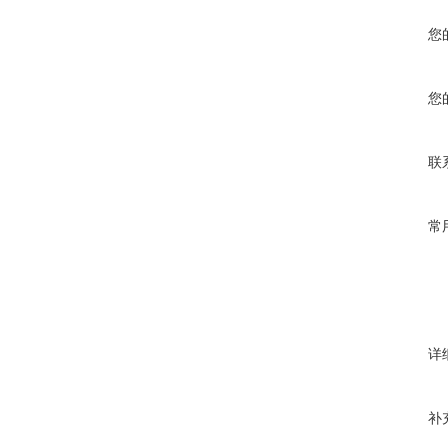
您
您
联
常
详
补