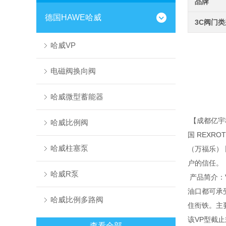
品牌
德国HAWE哈威
3C阀门
哈威VP
电磁阀换向阀
哈威微型蓄能器
【成都亿宇
哈威比例阀
国 REXR
哈威柱塞泵
（万福乐）
户的信任。
哈威R泵
产品简介：
油口都可承
哈威比例多路阀
住衔铁。主
该VP型截
查看全部