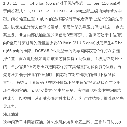
1,8，11.............4,5 bar (65 psi)对于阀芯型式........ bar (116 psi)对
于阀芯型式2, 3,31, 33, 52.. .10 bar (145 psi)全部主级均为弹簧对中
型。阀芯偏置位置"a"或"b"的选择要求等于或者高于.上述*低值的先导
压力以便克服弹簧力使阀芯运动。采用外部先导压力供油时这一-点尤
其重要。◆当内部供油配置的阀使用8型阀芯时，当阀芯处于中位(流
向P至T)时穿过阀的流量至少要80 l/min (21 US gpm)以便产生4.5 ba
r (65 psi)的压降。DG5V-5-**N此型号的先导阀阀芯定位保持在后选
择位置，而在电磁铁断电后该阀芯将保持▲此位置。主级是弹簧对中
的，至少需要*低先导压力把阀芯保持在其偏置("定位保持")位置。当
先导压力低于推荐的*低值时，阀芯将在对中弹簧的作用下移到位
置"o"。系统设计者应确认在这种情况下的中位"o"的流动状态与应用
场合是相宜的。▲见“安装方位“中的意见。液控阻尼板这使主级阀芯
的速度可以控制，从而减少瞬时冲击状态。为了*佳结果，推荐低的先
导压力。
液压油液
这种阀适于使用液压油、油包水乳化液和水乙二醇。工作范围从500