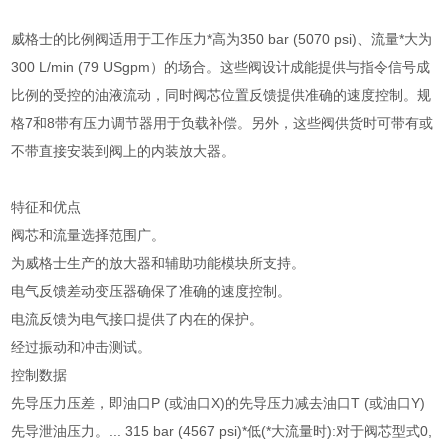
威格士的比例阀适用于工作压力*高为350 bar (5070 psi)、流量*大为
300 L/min (79 USgpm）的场合。这些阀设计成能提供与指令信号成
比例的受控的油液流动，同时阀芯位置反馈提供准确的速度控制。规
格7和8带有压力调节器用于负载补偿。另外，这些阀供货时可带有或
不带直接安装到阀上的内装放大器。
特征和优点
阀芯和流量选择范围广。
为威格士生产的放大器和辅助功能模块所支持。
电气反馈差动变压器确保了准确的速度控制。
电流反馈为电气接口提供了内在的保护。
经过振动和冲击测试。
控制数据
先导压力压差，即油口P (或油口X)的先导压力减去油口T (或油口Y)
先导泄油压力。... 315 bar (4567 psi)*低(*大流量时):对于阀芯型式0,