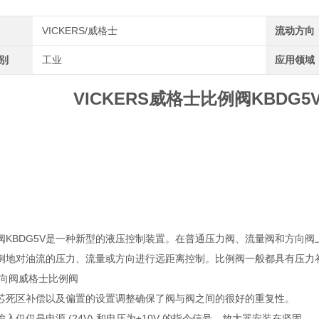
VICKERS/威格士
流动方向
类别
工业
应用领域
VICKERS威格士比例阀KBDG5V-8
阀KBDG5V是一种新型的液压控制装置。在普通压力阀、流量阀和方向
例地对油流的压力、流量或方向进行远距离控制。比例阀一般都具有压力
S换向阀威格士比例阀
芯死区补偿以及偏置的设置调整确保了阀与阀之间的很好的重复性。
入仅仅是电源 (24V) 和电压为±10V 的指令信号。放大器安装在坚固