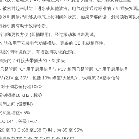
，被密封起来以防止进水或其他油液。电气连接通过标准的 7 针插头实现
测器引脚使得能够从电气上检测阀的状态。如果需要的话，斜坡函数可以
测器引脚有助于故障诊断。
拆卸和更换方便 (即插即用)。经过振动和冲击测试。
IN 轨条用于安装电气功能模块。完备的 CE 电磁相容性。
7 等级的阀环境保护。有增强阀功能的选项。
带插头的 7 针接头带插头的 7 针接头
同只是管脚 "C" 用于启用信号与 PC7 相同只是管脚 "C" 用于启用信号
V (21V 至 36V，包括 10% 峰值*大波动)，*大电流 3A指令信号
V，对于阀芯全行程10kΩ
制频率10 kHz，标称
阀之间 (设定时)：
流量增益≤ 5%
C 144，等级 IP67
 至 70 C (68 至158 F) 时，为 85 至 95%
范围0 C 至 70 C (32 F 至 158 F)