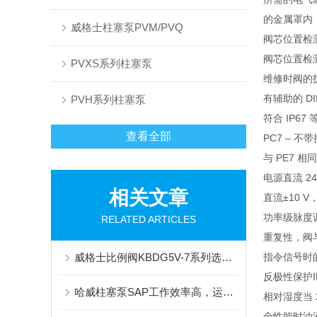
的金属罩内
威格士柱塞泵PVM/PVQ
阀芯位置检
阀芯位置检
PVXS系列柱塞泵
维修时阀的
有辅助的 D
PVH系列柱塞泵
符合 IP6
查看全部
PC7 – 不
与 PE7 相
电源直流 24
相关文章
直流±10 
功率级脉度调
RELATED ARTICLES
重复性，阀与
威格士比例阀KBDG5V-7系列选型参考
指令信号时的
反极性保护IE
哈威柱塞泵SAP工作效率高，运行流畅
相对湿度当 20
全性能时油液温度