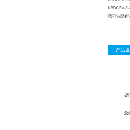
KBDG5V-8-
我司供应有
产品咨
您
您