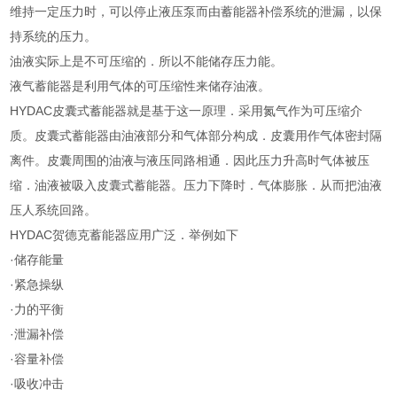
维持一定压力时，可以停止液压泵而由蓄能器补偿系统的泄漏，以保
持系统的压力。
油液实际上是不可压缩的．所以不能储存压力能。
液气蓄能器是利用气体的可压缩性来储存油液。
HYDAC皮囊式蓄能器就是基于这一原理．采用氮气作为可压缩介
质。皮囊式蓄能器由油液部分和气体部分构成．皮囊用作气体密封隔
离件。皮囊周围的油液与液压同路相通．因此压力升高时气体被压
缩．油液被吸入皮囊式蓄能器。压力下降时．气体膨胀．从而把油液
压人系统回路。
HYDAC贺德克蓄能器应用广泛．举例如下
·储存能量
·紧急操纵
·力的平衡
·泄漏补偿
·容量补偿
·吸收冲击