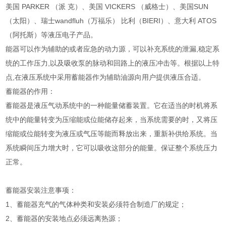
美国 PARKER （派 克）、美国 VICKERS （威格士）、美国SUN
（太阳）、瑞士wandfluh（万福乐） 比利（BIERI）、意大利 ATOS
（阿托斯）等液压电子产品。
能器可以作为辅助的或者应急的动力源，可以补充系统的泄漏,稳定系
统的工作压力,以及吸收泵的脉动和回路上的液压冲击等。根据以上特
点,在液压系统中采用蓄能器作为辅助油源向用户提供液压合适。
蓄能器的作用：
蓄能器是液压气动系统中的一种能量储蓄装置。它在适当的时机将系
统中的能量转变为压缩能或位能储存起来，当系统需要的时，又将压
缩能或位能转变为液压或气压等能而释放出来，重新补供给系统。当
系统瞬间压力增大时，它可以吸收这部分的能量。保证整个系统压力
正常。
蓄能器安装注意事项：
1、蓄能器充气的气体种类和安装必须符合制造厂的规定；
2、蓄能器的安装地点必须远离热源；