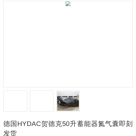
德国HYDAC贺德克50升蓄能器氮气囊即刻
发货