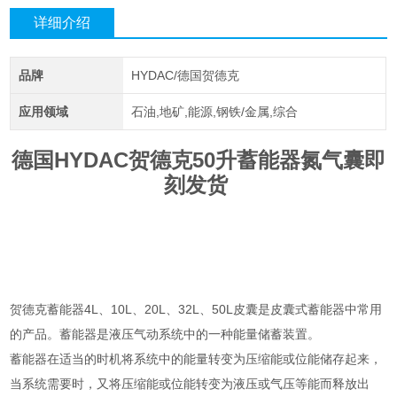
详细介绍
品牌
HYDAC/德国贺德克
应用领域
石油,地矿,能源,钢铁/金属,综合
德国HYDAC贺德克50升蓄能器氮气囊即
刻发货
贺德克蓄能器4L、10L、20L、32L、50L皮囊是皮囊式蓄能器中常用
的产品。蓄能器是液压气动系统中的一种能量储蓄装置。
蓄能器在适当的时机将系统中的能量转变为压缩能或位能储存起来，
当系统需要时，又将压缩能或位能转变为液压或气压等能而释放出