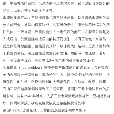
来，重新补供给系统。当系统瞬间压力增大时，它可以吸收这部分的
能量，以保证整个系统压力正常。
蓄能器皮囊产品：蓄能器胶囊也叫蓄能器皮囊，是皮囊式蓄能器的重
要组成部分，通常由橡胶制成，具有可伸缩性，用于储藏压缩后的惰
性气体。一般来说，胶囊内会注入一定气压的氮气，在胶囊外则是充
入液压油，胶囊会随着液压油的挤压而变形，从而压缩氮气来蓄能，
反之则是释放能量。蓄能器的顶部一般使用大口结构，是为了更加利
于胶囊的更换。液压蓄能器胶囊具有耐油、耐酸碱、耐屈挠、变形
小、强度高等优点，并且在-10-+70范围内都能够正常工作。
其氟橡胶（fluororubber）材质是指主链或侧链的碳原子上含有氟原
子的合成高分子弹性体。氟原子的引入，赋予橡胶优异的耐热性、抗
氧化性、耐油性、耐腐蚀性和耐大气老化性，在航天、航空、汽车、
石油和家用电器等领域得到了广泛应用，是国防工业中无法替代的关
键材料。自从1943年以来，先后开发出聚烯烃类氟橡胶、亚硝基氟橡
胶、四丙氟橡胶、磷腈氟橡胶以及全氟醚橡胶等品种
德国HYDAC贺德克SB330蓄能器及皮囊常规型号如下：